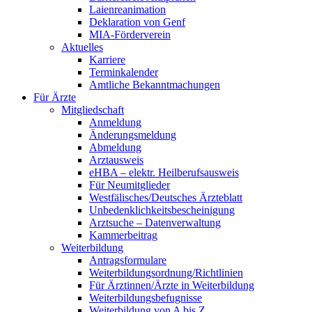
Laienreanimation
Deklaration von Genf
MIA-Förderverein
Aktuelles
Karriere
Terminkalender
Amtliche Bekanntmachungen
Für Ärzte
Mitgliedschaft
Anmeldung
Änderungsmeldung
Abmeldung
Arztausweis
eHBA – elektr. Heilberufsausweis
Für Neumitglieder
Westfälisches/Deutsches Ärzteblatt
Unbedenklichkeitsbescheinigung
Arztsuche – Datenverwaltung
Kammerbeitrag
Weiterbildung
Antragsformulare
Weiterbildungsordnung/Richtlinien
Für Ärztinnen/Ärzte in Weiterbildung
Weiterbildungsbefugnisse
Weiterbildung von A bis Z