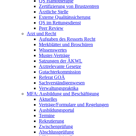
QS Hämotherapie
Zertifizierung von Brustzentren
Ärztliche Stelle
Externe Qualitätssicherung
QS im Rettungsdienst
Peer Review
Arzt und Recht
Aufgaben des Ressorts Recht
Merkblätter und Broschüren
Wissenswertes
Muster-Verträge
Satzungen der ÄKWL
Arztrelevante Gesetze
Gutachterkommission
Referat GOÄ
Sachverständigenwesen
Verwaltungspraktika
MFA: Ausbildung und Beschäftigung
Aktuelles
Verträge/Formulare und Regelungen
Ausbildungsportal
Termine
Rekrutierung
Zwischenprüfung
Abschlussprüfung