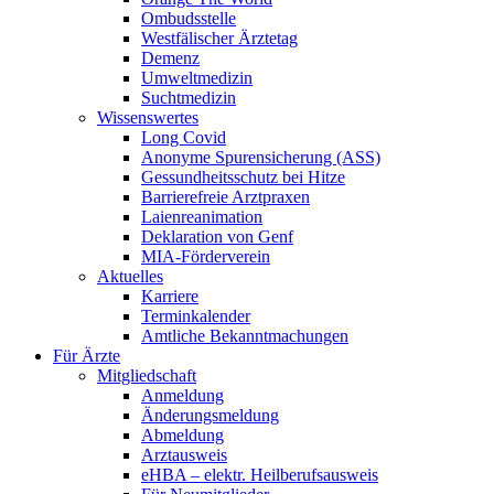
Ombudsstelle
Westfälischer Ärztetag
Demenz
Umweltmedizin
Suchtmedizin
Wissenswertes
Long Covid
Anonyme Spurensicherung (ASS)
Gessundheitsschutz bei Hitze
Barrierefreie Arztpraxen
Laienreanimation
Deklaration von Genf
MIA-Förderverein
Aktuelles
Karriere
Terminkalender
Amtliche Bekanntmachungen
Für Ärzte
Mitgliedschaft
Anmeldung
Änderungsmeldung
Abmeldung
Arztausweis
eHBA – elektr. Heilberufsausweis