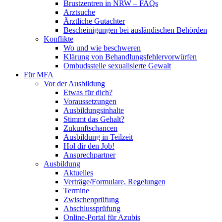
Brustzentren in NRW – FAQs
Arztsuche
Ärztliche Gutachter
Bescheinigungen bei ausländischen Behörden
Konflikte
Wo und wie beschweren
Klärung von Behandlungsfehlervorwürfen
Ombudsstelle sexualisierte Gewalt
Für MFA
Vor der Ausbildung
Etwas für dich?
Voraussetzungen
Ausbildungsinhalte
Stimmt das Gehalt?
Zukunftschancen
Ausbildung in Teilzeit
Hol dir den Job!
Ansprechpartner
Ausbildung
Aktuelles
Verträge/Formulare, Regelungen
Termine
Zwischenprüfung
Abschlussprüfung
Online-Portal für Azubis