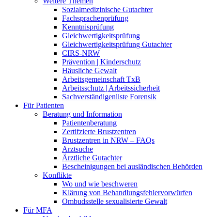
Weitere Themen
Sozialmedizinische Gutachter
Fachsprachenprüfung
Kenntnisprüfung
Gleichwertigkeitsprüfung
Gleichwertigkeitsprüfung Gutachter
CIRS-NRW
Prävention | Kinderschutz
Häusliche Gewalt
Arbeitsgemeinschaft TxB
Arbeitsschutz | Arbeitssicherheit
Sachverständigenliste Forensik
Für Patienten
Beratung und Information
Patientenberatung
Zertifzierte Brustzentren
Brustzentren in NRW – FAQs
Arztsuche
Ärztliche Gutachter
Bescheinigungen bei ausländischen Behörden
Konflikte
Wo und wie beschweren
Klärung von Behandlungsfehlervorwürfen
Ombudsstelle sexualisierte Gewalt
Für MFA