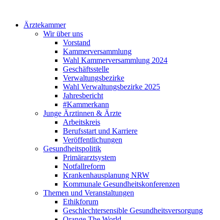
Ärztekammer
Wir über uns
Vorstand
Kammerversammlung
Wahl Kammerversammlung 2024
Geschäftsstelle
Verwaltungsbezirke
Wahl Verwaltungsbezirke 2025
Jahresbericht
#Kammerkann
Junge Ärztinnen & Ärzte
Arbeitskreis
Berufsstart und Karriere
Veröffentlichungen
Gesundheitspolitik
Primärarztsystem
Notfallreform
Krankenhausplanung NRW
Kommunale Gesundheitskonferenzen
Themen und Veranstaltungen
Ethikforum
Geschlechtersensible Gesundheitsversorgung
Orange The World