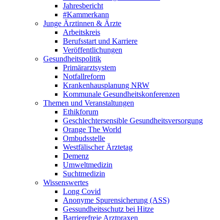
Jahresbericht
#Kammerkann
Junge Ärztinnen & Ärzte
Arbeitskreis
Berufsstart und Karriere
Veröffentlichungen
Gesundheitspolitik
Primärarztsystem
Notfallreform
Krankenhausplanung NRW
Kommunale Gesundheitskonferenzen
Themen und Veranstaltungen
Ethikforum
Geschlechtersensible Gesundheitsversorgung
Orange The World
Ombudsstelle
Westfälischer Ärztetag
Demenz
Umweltmedizin
Suchtmedizin
Wissenswertes
Long Covid
Anonyme Spurensicherung (ASS)
Gessundheitsschutz bei Hitze
Barrierefreie Arztpraxen