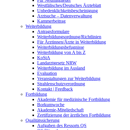
Für Neumitglieder
Westfälisches/Deutsches Ärzteblatt
Unbedenklichkeitsbescheinigung
Arztsuche – Datenverwaltung
Kammerbeitrag
Weiterbildung
Antragsformulare
Weiterbildungsordnung/Richtlinien
Für Ärztinnen/Ärzte in Weiterbildung
Weiterbildungsbefugnisse
Weiterbildung von A bis Z
KoStA
Landarztgesetz NRW
Weiterbildung im Ausland
Evaluation
Veranstaltungen zur Weiterbildung
Strahlenschutzverordnung
Kontakt | Feedback
Fortbildung
Akademie für medizinische Fortbildung
Borkumwoche
Akademie-Mitgliedschaft
Zertifizierung der ärztlichen Fortbildung
Qualitätssicherung
Aufgaben des Ressorts QS