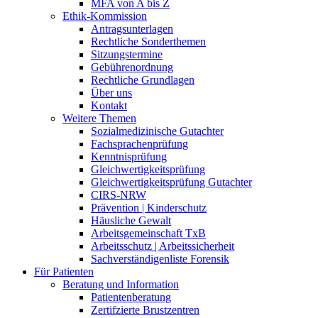
MFA von A bis Z
Ethik-Kommission
Antragsunterlagen
Rechtliche Sonderthemen
Sitzungstermine
Gebührenordnung
Rechtliche Grundlagen
Über uns
Kontakt
Weitere Themen
Sozialmedizinische Gutachter
Fachsprachenprüfung
Kenntnisprüfung
Gleichwertigkeitsprüfung
Gleichwertigkeitsprüfung Gutachter
CIRS-NRW
Prävention | Kinderschutz
Häusliche Gewalt
Arbeitsgemeinschaft TxB
Arbeitsschutz | Arbeitssicherheit
Sachverständigenliste Forensik
Für Patienten
Beratung und Information
Patientenberatung
Zertifzierte Brustzentren