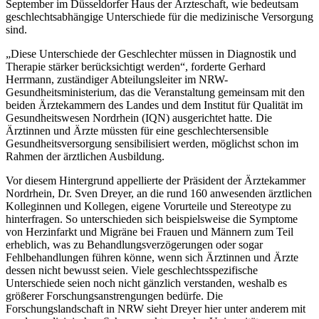
September im Düsseldorfer Haus der Ärzteschaft, wie bedeutsam
geschlechtsabhängige Unterschiede für die medizinische Versorgung
sind.
„Diese Unterschiede der Geschlechter müssen in Diagnostik und
Therapie stärker berücksichtigt werden“, forderte Gerhard
Herrmann, zuständiger Abteilungsleiter im NRW-
Gesundheitsministerium, das die Veranstaltung gemeinsam mit den
beiden Ärztekammern des Landes und dem Institut für Qualität im
Gesundheitswesen Nordrhein (IQN) ausgerichtet hatte. Die
Ärztinnen und Ärzte müssten für eine geschlechtersensible
Gesundheitsversorgung sensibilisiert werden, möglichst schon im
Rahmen der ärztlichen Ausbildung.
Vor diesem Hintergrund appellierte der Präsident der Ärztekammer
Nordrhein, Dr. Sven Dreyer, an die rund 160 anwesenden ärztlichen
Kolleginnen und Kollegen, eigene Vorurteile und Stereotype zu
hinterfragen. So unterschieden sich beispielsweise die Symptome
von Herzinfarkt und Migräne bei Frauen und Männern zum Teil
erheblich, was zu Behandlungsverzögerungen oder sogar
Fehlbehandlungen führen könne, wenn sich Ärztinnen und Ärzte
dessen nicht bewusst seien. Viele geschlechtsspezifische
Unterschiede seien noch nicht gänzlich verstanden, weshalb es
größerer Forschungsanstrengungen bedürfe. Die
Forschungslandschaft in NRW sieht Dreyer hier unter anderem mit