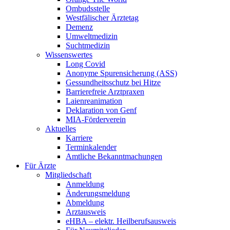
Ombudsstelle
Westfälischer Ärztetag
Demenz
Umweltmedizin
Suchtmedizin
Wissenswertes
Long Covid
Anonyme Spurensicherung (ASS)
Gessundheitsschutz bei Hitze
Barrierefreie Arztpraxen
Laienreanimation
Deklaration von Genf
MIA-Förderverein
Aktuelles
Karriere
Terminkalender
Amtliche Bekanntmachungen
Für Ärzte
Mitgliedschaft
Anmeldung
Änderungsmeldung
Abmeldung
Arztausweis
eHBA – elektr. Heilberufsausweis