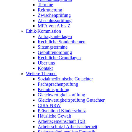
Termine
Rekrutierung
Zwischenprüfung
Abschlussprüfung
MFA von A bis Z
Ethik-Kommission
Antragsunterlagen
Rechtliche Sonderthemen
Sitzungstermine
Gebührenordnung
Rechtliche Grundlagen
Über uns
Kontakt
Weitere Themen
Sozialmedizinische Gutachter
Fachsprachenprüfung
Kenntnisprüfung
Gleichwertigkeitsprüfung
Gleichwertigkeitsprüfung Gutachter
CIRS-NRW
Prävention | Kinderschutz
Häusliche Gewalt
Arbeitsgemeinschaft TxB
Arbeitsschutz | Arbeitssicherheit
Sachverständigenliste Forensik