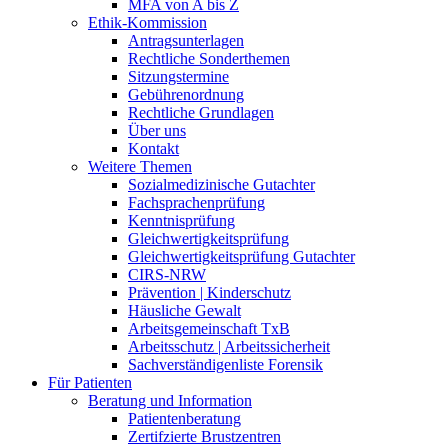
MFA von A bis Z
Ethik-Kommission
Antragsunterlagen
Rechtliche Sonderthemen
Sitzungstermine
Gebührenordnung
Rechtliche Grundlagen
Über uns
Kontakt
Weitere Themen
Sozialmedizinische Gutachter
Fachsprachenprüfung
Kenntnisprüfung
Gleichwertigkeitsprüfung
Gleichwertigkeitsprüfung Gutachter
CIRS-NRW
Prävention | Kinderschutz
Häusliche Gewalt
Arbeitsgemeinschaft TxB
Arbeitsschutz | Arbeitssicherheit
Sachverständigenliste Forensik
Für Patienten
Beratung und Information
Patientenberatung
Zertifzierte Brustzentren