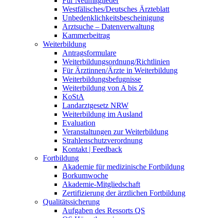
Für Neumitglieder
Westfälisches/Deutsches Ärzteblatt
Unbedenklichkeitsbescheinigung
Arztsuche – Datenverwaltung
Kammerbeitrag
Weiterbildung
Antragsformulare
Weiterbildungsordnung/Richtlinien
Für Ärztinnen/Ärzte in Weiterbildung
Weiterbildungsbefugnisse
Weiterbildung von A bis Z
KoStA
Landarztgesetz NRW
Weiterbildung im Ausland
Evaluation
Veranstaltungen zur Weiterbildung
Strahlenschutzverordnung
Kontakt | Feedback
Fortbildung
Akademie für medizinische Fortbildung
Borkumwoche
Akademie-Mitgliedschaft
Zertifizierung der ärztlichen Fortbildung
Qualitätssicherung
Aufgaben des Ressorts QS