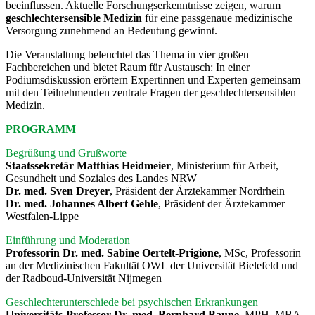
beeinflussen. Aktuelle Forschungserkenntnisse zeigen, warum
geschlechtersensible Medizin
für eine passgenaue medizinische
Versorgung zunehmend an Bedeutung gewinnt.
Die Veranstaltung beleuchtet das Thema in vier großen
Fachbereichen und bietet Raum für Austausch: In einer
Podiumsdiskussion erörtern Expertinnen und Experten gemeinsam
mit den Teilnehmenden zentrale Fragen der geschlechtersensiblen
Medizin.
PROGRAMM
Begrüßung und Grußworte
Staatssekretär Matthias Heidmeier
, Ministerium für Arbeit,
Gesundheit und Soziales des Landes NRW
Dr. med. Sven Dreyer
, Präsident der Ärztekammer Nordrhein
Dr. med. Johannes Albert Gehle
, Präsident der Ärztekammer
Westfalen-Lippe
Einführung und Moderation
Professorin Dr. med. Sabine Oertelt-Prigione
, MSc, Professorin
an der Medizinischen Fakultät OWL der Universität Bielefeld und
der Radboud-Universität Nijmegen
Geschlechterunterschiede bei psychischen Erkrankungen
Universitäts-Professor Dr. med. Bernhard Baune
, MPH, MBA,