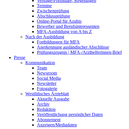
Verträge/Formulare, Regelungen
Termine
Zwischenprüfung
Abschlussprüfung
Online-Portal für Azubis
Bewerber und Berufsinteressenten
MFA-Ausbildung von A bis Z
Nach der Ausbildung
Fortbildungen für MFA
Anerkennung ausländischer Abschlüsse
Prüfungszeugnis | MFA-/Arzthelferinnen-Brief
Presse
Kommunikation
Team
Newsroom
Social Media
Newsletter
Fotogalerie
Westfälisches Ärzteblatt
Aktuelle Ausgabe
Archiv
Redaktion
Veröffentlichung persönlicher Daten
Abonnement
Anzeigen/Mediadaten