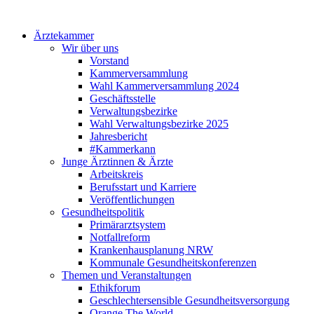
Ärztekammer
Wir über uns
Vorstand
Kammerversammlung
Wahl Kammerversammlung 2024
Geschäftsstelle
Verwaltungsbezirke
Wahl Verwaltungsbezirke 2025
Jahresbericht
#Kammerkann
Junge Ärztinnen & Ärzte
Arbeitskreis
Berufsstart und Karriere
Veröffentlichungen
Gesundheitspolitik
Primärarztsystem
Notfallreform
Krankenhausplanung NRW
Kommunale Gesundheitskonferenzen
Themen und Veranstaltungen
Ethikforum
Geschlechtersensible Gesundheitsversorgung
Orange The World