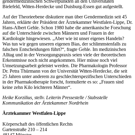
gendermedizinischen Schwerpunkten an den Universitäten
Bielefeld, Witten-Herdecke und Duisburg-Essen gut aufgestellt.
Auf der Theorieebene diskutiere man über Gendermedizin seit 45
Jahren, erklärte der Präsident der Ärztekammer Westfalen-Lippe, Dr.
Hans-Albert Gehle. Schon 1980 habe die amerikanische Forschung
auf die Unterschiede zwischen Männern und Frauen in der
Kardiologie hingewiesen. „Aber wie ist unser eigenes Handeln?
Was tun wir gegen unseren eigenen Bias, der schlimmstenfalls zu
falschen Entscheidungen führt?“, fragte Gehle. Im medizinischen
Alltag und in der Versorgungspraxis seien viele der theoretischen
Erkenntnisse noch nicht angekommen. Hier müsse noch viel
Umsetzungsarbeit geleistet werden. Die Pharmakologin Professor
Dr. Petra Thürmann von der Universität Witten-Herdecke, die seit
25 Jahren unter anderem zu geschlechterspezifischen Unterschieden
in der Pharmakotherapie forscht, formulierte es so: „Frauen sind
keine zehn Kilo leichteren Männer“.
Heike Korzilius, stellv. Leiterin Pressestelle / Stabsstelle
Kommunikation der Ärztekammer Nordrhein
Ärztekammer Westfalen-Lippe
Körperschaft des öffentlichen Rechts
Gartenstraße 210 – 214
48147 Münster