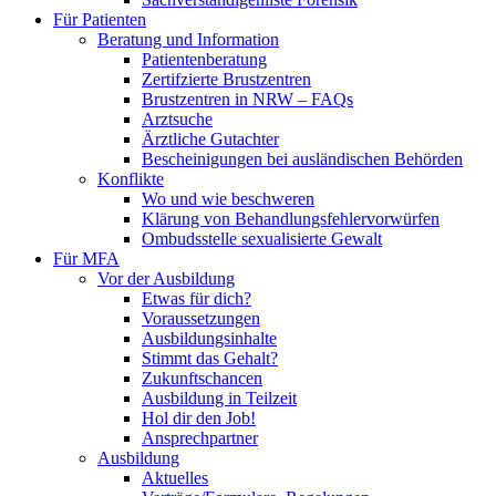
Für Patienten
Beratung und Information
Patientenberatung
Zertifzierte Brustzentren
Brustzentren in NRW – FAQs
Arztsuche
Ärztliche Gutachter
Bescheinigungen bei ausländischen Behörden
Konflikte
Wo und wie beschweren
Klärung von Behandlungsfehlervorwürfen
Ombudsstelle sexualisierte Gewalt
Für MFA
Vor der Ausbildung
Etwas für dich?
Voraussetzungen
Ausbildungsinhalte
Stimmt das Gehalt?
Zukunftschancen
Ausbildung in Teilzeit
Hol dir den Job!
Ansprechpartner
Ausbildung
Aktuelles