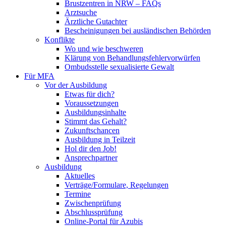
Brustzentren in NRW – FAQs
Arztsuche
Ärztliche Gutachter
Bescheinigungen bei ausländischen Behörden
Konflikte
Wo und wie beschweren
Klärung von Behandlungsfehlervorwürfen
Ombudsstelle sexualisierte Gewalt
Für MFA
Vor der Ausbildung
Etwas für dich?
Voraussetzungen
Ausbildungsinhalte
Stimmt das Gehalt?
Zukunftschancen
Ausbildung in Teilzeit
Hol dir den Job!
Ansprechpartner
Ausbildung
Aktuelles
Verträge/Formulare, Regelungen
Termine
Zwischenprüfung
Abschlussprüfung
Online-Portal für Azubis