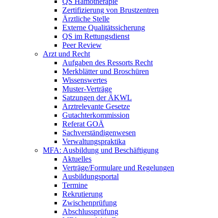
QS Hämotherapie
Zertifizierung von Brustzentren
Ärztliche Stelle
Externe Qualitätssicherung
QS im Rettungsdienst
Peer Review
Arzt und Recht
Aufgaben des Ressorts Recht
Merkblätter und Broschüren
Wissenswertes
Muster-Verträge
Satzungen der ÄKWL
Arztrelevante Gesetze
Gutachterkommission
Referat GOÄ
Sachverständigenwesen
Verwaltungspraktika
MFA: Ausbildung und Beschäftigung
Aktuelles
Verträge/Formulare und Regelungen
Ausbildungsportal
Termine
Rekrutierung
Zwischenprüfung
Abschlussprüfung