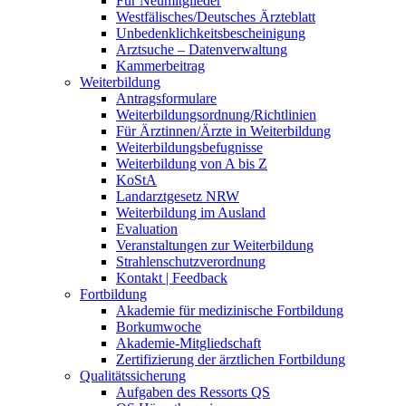
Für Neumitglieder
Westfälisches/Deutsches Ärzteblatt
Unbedenklichkeitsbescheinigung
Arztsuche – Datenverwaltung
Kammerbeitrag
Weiterbildung
Antragsformulare
Weiterbildungsordnung/Richtlinien
Für Ärztinnen/Ärzte in Weiterbildung
Weiterbildungsbefugnisse
Weiterbildung von A bis Z
KoStA
Landarztgesetz NRW
Weiterbildung im Ausland
Evaluation
Veranstaltungen zur Weiterbildung
Strahlenschutzverordnung
Kontakt | Feedback
Fortbildung
Akademie für medizinische Fortbildung
Borkumwoche
Akademie-Mitgliedschaft
Zertifizierung der ärztlichen Fortbildung
Qualitätssicherung
Aufgaben des Ressorts QS