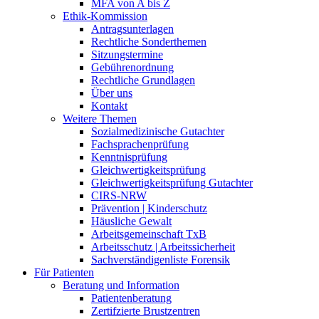
MFA von A bis Z
Ethik-Kommission
Antragsunterlagen
Rechtliche Sonderthemen
Sitzungstermine
Gebührenordnung
Rechtliche Grundlagen
Über uns
Kontakt
Weitere Themen
Sozialmedizinische Gutachter
Fachsprachenprüfung
Kenntnisprüfung
Gleichwertigkeitsprüfung
Gleichwertigkeitsprüfung Gutachter
CIRS-NRW
Prävention | Kinderschutz
Häusliche Gewalt
Arbeitsgemeinschaft TxB
Arbeitsschutz | Arbeitssicherheit
Sachverständigenliste Forensik
Für Patienten
Beratung und Information
Patientenberatung
Zertifzierte Brustzentren