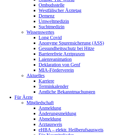
Ombudsstelle
Westfälischer Ärztetag
Demenz
Umweltmedizin
Suchtmedizin
Wissenswertes
Long Covid
Anonyme Spurensicherung (ASS)
Gessundheitsschutz bei Hitze
Barrierefreie Arztpraxen
Laienreanimation
Deklaration von Genf
MIA-Förderverein
Aktuelles
Karriere
Terminkalender
Amtliche Bekanntmachungen
Für Ärzte
Mitgliedschaft
Anmeldung
Änderungsmeldung
Abmeldung
Arztausweis
eHBA – elektr. Heilberufsausweis