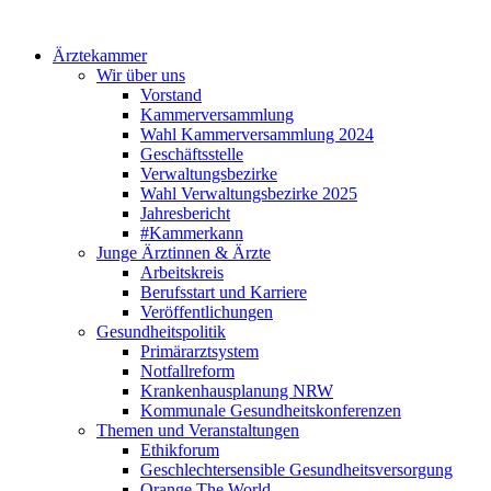
Ärztekammer
Wir über uns
Vorstand
Kammerversammlung
Wahl Kammerversammlung 2024
Geschäftsstelle
Verwaltungsbezirke
Wahl Verwaltungsbezirke 2025
Jahresbericht
#Kammerkann
Junge Ärztinnen & Ärzte
Arbeitskreis
Berufsstart und Karriere
Veröffentlichungen
Gesundheitspolitik
Primärarztsystem
Notfallreform
Krankenhausplanung NRW
Kommunale Gesundheitskonferenzen
Themen und Veranstaltungen
Ethikforum
Geschlechtersensible Gesundheitsversorgung
Orange The World