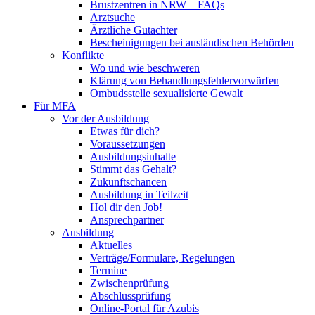
Brustzentren in NRW – FAQs
Arztsuche
Ärztliche Gutachter
Bescheinigungen bei ausländischen Behörden
Konflikte
Wo und wie beschweren
Klärung von Behandlungsfehlervorwürfen
Ombudsstelle sexualisierte Gewalt
Für MFA
Vor der Ausbildung
Etwas für dich?
Voraussetzungen
Ausbildungsinhalte
Stimmt das Gehalt?
Zukunftschancen
Ausbildung in Teilzeit
Hol dir den Job!
Ansprechpartner
Ausbildung
Aktuelles
Verträge/Formulare, Regelungen
Termine
Zwischenprüfung
Abschlussprüfung
Online-Portal für Azubis