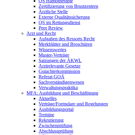
QS Hämotherapie
Zertifizierung von Brustzentren
Ärztliche Stelle
Externe Qualitätssicherung
QS im Rettungsdienst
Peer Review
Arzt und Recht
Aufgaben des Ressorts Recht
Merkblätter und Broschüren
Wissenswertes
Muster-Verträge
Satzungen der ÄKWL
Arztrelevante Gesetze
Gutachterkommission
Referat GOÄ
Sachverständigenwesen
Verwaltungspraktika
MFA: Ausbildung und Beschäftigung
Aktuelles
Verträge/Formulare und Regelungen
Ausbildungsportal
Termine
Rekrutierung
Zwischenprüfung
Abschlussprüfung