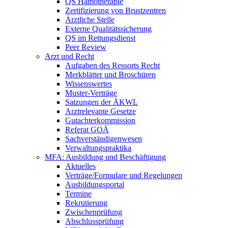
QS Hämotherapie
Zertifizierung von Brustzentren
Ärztliche Stelle
Externe Qualitätssicherung
QS im Rettungsdienst
Peer Review
Arzt und Recht
Aufgaben des Ressorts Recht
Merkblätter und Broschüren
Wissenswertes
Muster-Verträge
Satzungen der ÄKWL
Arztrelevante Gesetze
Gutachterkommission
Referat GOÄ
Sachverständigenwesen
Verwaltungspraktika
MFA: Ausbildung und Beschäftigung
Aktuelles
Verträge/Formulare und Regelungen
Ausbildungsportal
Termine
Rekrutierung
Zwischenprüfung
Abschlussprüfung