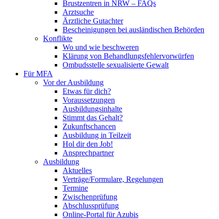
Brustzentren in NRW – FAQs
Arztsuche
Ärztliche Gutachter
Bescheinigungen bei ausländischen Behörden
Konflikte
Wo und wie beschweren
Klärung von Behandlungsfehlervorwürfen
Ombudsstelle sexualisierte Gewalt
Für MFA
Vor der Ausbildung
Etwas für dich?
Voraussetzungen
Ausbildungsinhalte
Stimmt das Gehalt?
Zukunftschancen
Ausbildung in Teilzeit
Hol dir den Job!
Ansprechpartner
Ausbildung
Aktuelles
Verträge/Formulare, Regelungen
Termine
Zwischenprüfung
Abschlussprüfung
Online-Portal für Azubis