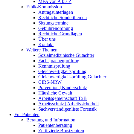
MFA von A bis Z
Ethik-Kommission
Antragsunterlagen
Rechtliche Sonderthemen
Sitzungstermine
Gebührenordnung
Rechtliche Grundlagen
Über uns
Kontakt
Weitere Themen
Sozialmedizinische Gutachter
Fachsprachenprüfung
Kenntnisprüfung
Gleichwertigkeitsprüfung
Gleichwertigkeitsprüfung Gutachter
CIRS-NRW
Prävention | Kinderschutz
Häusliche Gewalt
Arbeitsgemeinschaft TxB
Arbeitsschutz | Arbeitssicherheit
Sachverständigenliste Forensik
Für Patienten
Beratung und Information
Patientenberatung
Zertifzierte Brustzentren