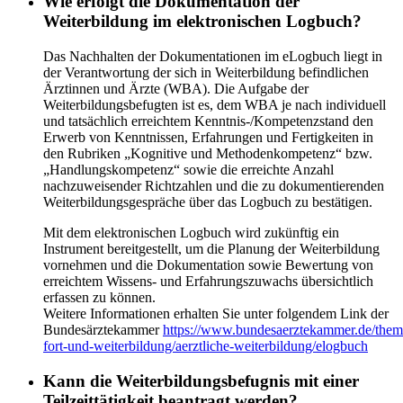
Wie erfolgt die Dokumentation der
Weiterbildung im elektronischen Logbuch?
Das Nachhalten der Dokumentationen im eLogbuch liegt in
der Verantwortung der sich in Weiterbildung befindlichen
Ärztinnen und Ärzte (WBA). Die Aufgabe der
Weiterbildungsbefugten ist es, dem WBA je nach individuell
und tatsächlich erreichtem Kenntnis-/Kompetenzstand den
Erwerb von Kenntnissen, Erfahrungen und Fertigkeiten in
den Rubriken „Kognitive und Methodenkompetenz“ bzw.
„Handlungskompetenz“ sowie die erreichte Anzahl
nachzuweisender Richtzahlen und die zu dokumentierenden
Weiterbildungsgespräche über das Logbuch zu bestätigen.
Mit dem elektronischen Logbuch wird zukünftig ein
Instrument bereitgestellt, um die Planung der Weiterbildung
vornehmen und die Dokumentation sowie Bewertung von
erreichtem Wissens- und Erfahrungszuwachs übersichtlich
erfassen zu können.
Weitere Informationen erhalten Sie unter folgendem Link der
Bundesärztekammer
https://www.bundesaerztekammer.de/theme
fort-und-weiterbildung/aerztliche-weiterbildung/elogbuch
Kann die Weiterbildungsbefugnis mit einer
Teilzeittätigkeit beantragt werden?