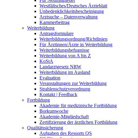
Für Neumitglieder
Westfälisches/Deutsches Ärzteblatt
Unbedenklichkeitsbescheinigung
Arztsuche – Datenverwaltung
Kammerbeitrag
Weiterbildung
Antragsformulare
Weiterbildungsordnung/Richtlinien
Für Ärztinnen/Ärzte in Weiterbildung
Weiterbildungsbefugnisse
Weiterbildung von A bis Z
KoStA
Landarztgesetz NRW
Weiterbildung im Ausland
Evaluation
Veranstaltungen zur Weiterbildung
Strahlenschutzverordnung
Kontakt | Feedback
Fortbildung
Akademie für medizinische Fortbildung
Borkumwoche
Akademie-Mitgliedschaft
Zertifizierung der ärztlichen Fortbildung
Qualitätssicherung
Aufgaben des Ressorts QS