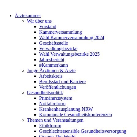
Ärztekammer
Wir über uns
Vorstand
Kammerversammlung
Wahl Kammerversammlung 2024
Geschäftsstelle
Verwaltungsbezirke
Wahl Verwaltungsbezirke 2025
Jahresbericht
#Kammerkann
Junge Ärztinnen & Ärzte
Arbeitskreis
Berufsstart und Karriere
Veröffentlichungen
Gesundheitspolitik
Primärarztsystem
Notfallreform
Krankenhausplanung NRW
Kommunale Gesundheitskonferenzen
Themen und Veranstaltungen
Ethikforum
Geschlechtersensible Gesundheitsversorgung
Orange The World