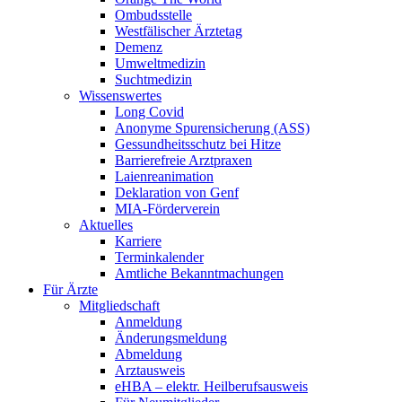
Ombudsstelle
Westfälischer Ärztetag
Demenz
Umweltmedizin
Suchtmedizin
Wissenswertes
Long Covid
Anonyme Spurensicherung (ASS)
Gessundheitsschutz bei Hitze
Barrierefreie Arztpraxen
Laienreanimation
Deklaration von Genf
MIA-Förderverein
Aktuelles
Karriere
Terminkalender
Amtliche Bekanntmachungen
Für Ärzte
Mitgliedschaft
Anmeldung
Änderungsmeldung
Abmeldung
Arztausweis
eHBA – elektr. Heilberufsausweis