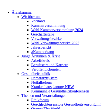
Ärztekammer
Wir über uns
Vorstand
Kammerversammlung
Wahl Kammerversammlung 2024
Geschäftsstelle
Verwaltungsbezirke
Wahl Verwaltungsbezirke 2025
Jahresbericht
#Kammerkann
Junge Ärztinnen & Ärzte
Arbeitskreis
Berufsstart und Karriere
Veröffentlichungen
Gesundheitspolitik
Primärarztsystem
Notfallreform
Krankenhausplanung NRW
Kommunale Gesundheitskonferenzen
Themen und Veranstaltungen
Ethikforum
Geschlechtersensible Gesundheitsversorgung
Orange The World