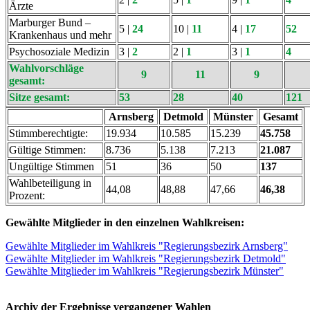
Ärzte
Marburger Bund –
5 |
24
10 |
11
4 |
17
52
Krankenhaus und mehr
Psychosoziale Medizin
3 |
2
2 |
1
3 |
1
4
Wahlvorschläge
9
11
9
gesamt:
Sitze gesamt:
53
28
40
121
Arnsberg
Detmold
Münster
Gesamt
Stimmberechtigte:
19.934
10.585
15.239
45.758
Gültige Stimmen:
8.736
5.138
7.213
21.087
Ungültige Stimmen
51
36
50
137
Wahlbeteiligung in
44,08
48,88
47,66
46,38
Prozent:
Gewählte Mitglieder in den einzelnen Wahlkreisen:
Gewählte Mitglieder im Wahlkreis "Regierungsbezirk Arnsberg"
Gewählte Mitglieder im Wahlkreis "Regierungsbezirk Detmold"
Gewählte Mitglieder im Wahlkreis "Regierungsbezirk Münster"
Archiv der Ergebnisse vergangener Wahlen