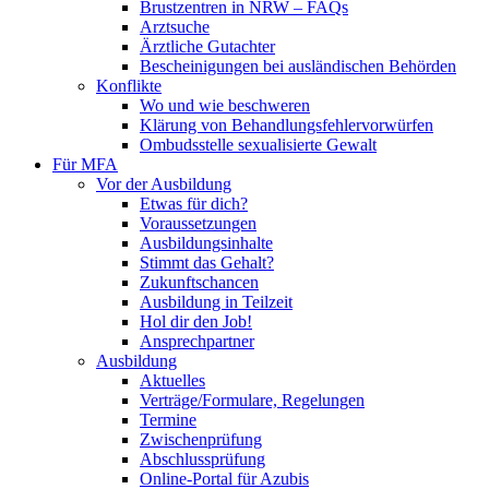
Brustzentren in NRW – FAQs
Arztsuche
Ärztliche Gutachter
Bescheinigungen bei ausländischen Behörden
Konflikte
Wo und wie beschweren
Klärung von Behandlungsfehlervorwürfen
Ombudsstelle sexualisierte Gewalt
Für MFA
Vor der Ausbildung
Etwas für dich?
Voraussetzungen
Ausbildungsinhalte
Stimmt das Gehalt?
Zukunftschancen
Ausbildung in Teilzeit
Hol dir den Job!
Ansprechpartner
Ausbildung
Aktuelles
Verträge/Formulare, Regelungen
Termine
Zwischenprüfung
Abschlussprüfung
Online-Portal für Azubis