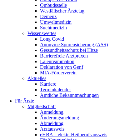
Ombudsstelle
Westfälischer Ärztetag
Demenz
Umweltmedizin
Suchtmedizin
Wissenswertes
Long Covid
Anonyme Spurensicherung (ASS)
Gessundheitsschutz bei Hitze
Barrierefreie Arztpraxen
Laienreanimation
Deklaration von Genf
MIA-Förderverein
Aktuelles
Karriere
Terminkalender
Amtliche Bekanntmachungen
Für Ärzte
Mitgliedschaft
Anmeldung
Änderungsmeldung
Abmeldung
Arztausweis
eHBA – elektr. Heilberufsausweis