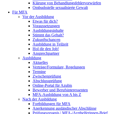
Klärung von Behandlungsfehlervorwürfen
Ombudsstelle sexualisierte Gewalt
Für MFA
Vor der Ausbildung
Etwas für dich?
Voraussetzungen
Ausbildungsinhalte
Stimmt das Gehalt?
Zukunftschancen
Ausbildung in Teilzeit
Hol dir den Job!
Ansprechpartner
Ausbildung
Aktuelles
Verträge/Formulare, Regelungen
Termine
Zwischenprüfung
Abschlussprüfung
Online-Portal für Azubis
Bewerber und Berufsinteressenten
MFA-Ausbildung von A bis Z
Nach der Ausbildung
Fortbildungen für MFA
Anerkennung ausländischer Abschlüsse
Prüfungszeugnis | MFA-/Arzthelferinnen-Brief