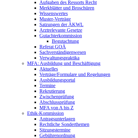
Aufgaben des Ressorts Recht
Merkblätter und Broschüren
Wissenswertes
Muster-Verträge
Satzungen der ÄKWL
Arztrelevante Gesetze
Gutachterkommission
Begutachtung
Referat GOÄ
Sachverständigenwesen
Verwaltungspraktika
MFA: Ausbildung und Beschäftigung
Aktuelles
Verträge/Formulare und Regelungen
Ausbildungsportal
Termine
Rekrutierung
Zwischenprüfung
Abschlussprüfung
MFA von A bis Z
Ethik-Kommission
Antragsunterlagen
Rechtliche Sonderthemen
Sitzungstermine
Gebührenordnung