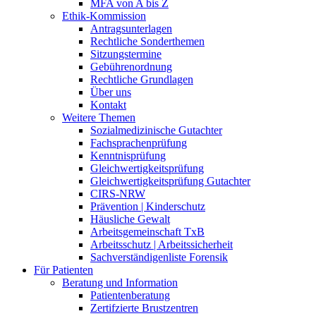
MFA von A bis Z
Ethik-Kommission
Antragsunterlagen
Rechtliche Sonderthemen
Sitzungstermine
Gebührenordnung
Rechtliche Grundlagen
Über uns
Kontakt
Weitere Themen
Sozialmedizinische Gutachter
Fachsprachenprüfung
Kenntnisprüfung
Gleichwertigkeitsprüfung
Gleichwertigkeitsprüfung Gutachter
CIRS-NRW
Prävention | Kinderschutz
Häusliche Gewalt
Arbeitsgemeinschaft TxB
Arbeitsschutz | Arbeitssicherheit
Sachverständigenliste Forensik
Für Patienten
Beratung und Information
Patientenberatung
Zertifzierte Brustzentren