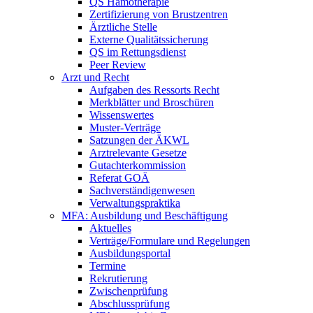
QS Hämotherapie
Zertifizierung von Brustzentren
Ärztliche Stelle
Externe Qualitätssicherung
QS im Rettungsdienst
Peer Review
Arzt und Recht
Aufgaben des Ressorts Recht
Merkblätter und Broschüren
Wissenswertes
Muster-Verträge
Satzungen der ÄKWL
Arztrelevante Gesetze
Gutachterkommission
Referat GOÄ
Sachverständigenwesen
Verwaltungspraktika
MFA: Ausbildung und Beschäftigung
Aktuelles
Verträge/Formulare und Regelungen
Ausbildungsportal
Termine
Rekrutierung
Zwischenprüfung
Abschlussprüfung