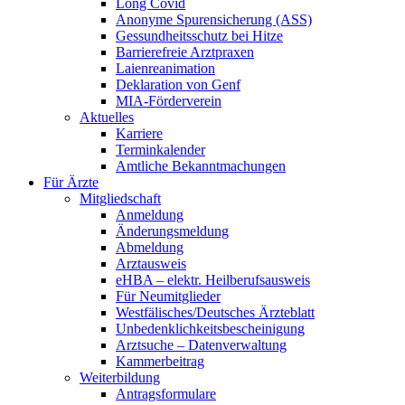
Long Covid
Anonyme Spurensicherung (ASS)
Gessundheitsschutz bei Hitze
Barrierefreie Arztpraxen
Laienreanimation
Deklaration von Genf
MIA-Förderverein
Aktuelles
Karriere
Terminkalender
Amtliche Bekanntmachungen
Für Ärzte
Mitgliedschaft
Anmeldung
Änderungsmeldung
Abmeldung
Arztausweis
eHBA – elektr. Heilberufsausweis
Für Neumitglieder
Westfälisches/Deutsches Ärzteblatt
Unbedenklichkeitsbescheinigung
Arztsuche – Datenverwaltung
Kammerbeitrag
Weiterbildung
Antragsformulare