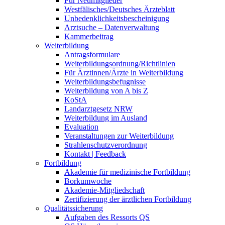
Für Neumitglieder
Westfälisches/Deutsches Ärzteblatt
Unbedenklichkeitsbescheinigung
Arztsuche – Datenverwaltung
Kammerbeitrag
Weiterbildung
Antragsformulare
Weiterbildungsordnung/Richtlinien
Für Ärztinnen/Ärzte in Weiterbildung
Weiterbildungsbefugnisse
Weiterbildung von A bis Z
KoStA
Landarztgesetz NRW
Weiterbildung im Ausland
Evaluation
Veranstaltungen zur Weiterbildung
Strahlenschutzverordnung
Kontakt | Feedback
Fortbildung
Akademie für medizinische Fortbildung
Borkumwoche
Akademie-Mitgliedschaft
Zertifizierung der ärztlichen Fortbildung
Qualitätssicherung
Aufgaben des Ressorts QS