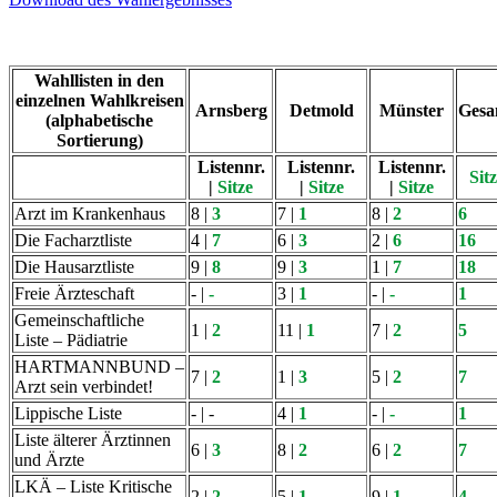
Wahllisten in den
einzelnen Wahlkreisen
Arnsberg
Detmold
Münster
Gesa
(alphabetische
Sortierung)
Listennr.
Listennr.
Listennr.
Sit
|
Sitze
|
Sitze
|
Sitze
Arzt im Krankenhaus
8 |
3
7 |
1
8 |
2
6
Die Facharztliste
4 |
7
6 |
3
2 |
6
16
Die Hausarztliste
9 |
8
9 |
3
1 |
7
18
Freie Ärzteschaft
- |
-
3 |
1
- |
-
1
Gemeinschaftliche
1 |
2
11 |
1
7 |
2
5
Liste – Pädiatrie
HARTMANNBUND –
7 |
2
1 |
3
5 |
2
7
Arzt sein verbindet!
Lippische Liste
- | -
4 |
1
- |
-
1
Liste älterer Ärztinnen
6 |
3
8 |
2
6 |
2
7
und Ärzte
LKÄ – Liste Kritische
2 |
2
5 |
1
9 |
1
4