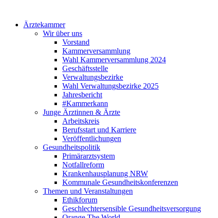
Ärztekammer
Wir über uns
Vorstand
Kammerversammlung
Wahl Kammerversammlung 2024
Geschäftsstelle
Verwaltungsbezirke
Wahl Verwaltungsbezirke 2025
Jahresbericht
#Kammerkann
Junge Ärztinnen & Ärzte
Arbeitskreis
Berufsstart und Karriere
Veröffentlichungen
Gesundheitspolitik
Primärarztsystem
Notfallreform
Krankenhausplanung NRW
Kommunale Gesundheitskonferenzen
Themen und Veranstaltungen
Ethikforum
Geschlechtersensible Gesundheitsversorgung
Orange The World