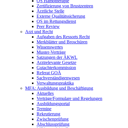
QS Hämotherapie
Zertifizierung von Brustzentren
Ärztliche Stelle
Externe Qualitätssicherung
QS im Rettungsdienst
Peer Review
Arzt und Recht
Aufgaben des Ressorts Recht
Merkblätter und Broschüren
Wissenswertes
Muster-Verträge
Satzungen der ÄKWL
Arztrelevante Gesetze
Gutachterkommission
Referat GOÄ
Sachverständigenwesen
Verwaltungspraktika
MFA: Ausbildung und Beschäftigung
Aktuelles
Verträge/Formulare und Regelungen
Ausbildungsportal
Termine
Rekrutierung
Zwischenprüfung
Abschlussprüfung