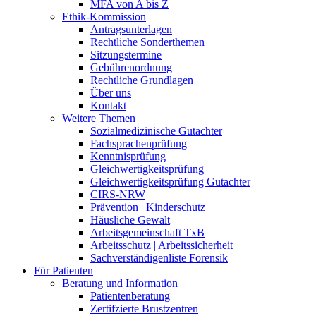
MFA von A bis Z
Ethik-Kommission
Antragsunterlagen
Rechtliche Sonderthemen
Sitzungstermine
Gebührenordnung
Rechtliche Grundlagen
Über uns
Kontakt
Weitere Themen
Sozialmedizinische Gutachter
Fachsprachenprüfung
Kenntnisprüfung
Gleichwertigkeitsprüfung
Gleichwertigkeitsprüfung Gutachter
CIRS-NRW
Prävention | Kinderschutz
Häusliche Gewalt
Arbeitsgemeinschaft TxB
Arbeitsschutz | Arbeitssicherheit
Sachverständigenliste Forensik
Für Patienten
Beratung und Information
Patientenberatung
Zertifzierte Brustzentren