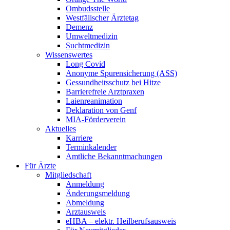
Ombudsstelle
Westfälischer Ärztetag
Demenz
Umweltmedizin
Suchtmedizin
Wissenswertes
Long Covid
Anonyme Spurensicherung (ASS)
Gessundheitsschutz bei Hitze
Barrierefreie Arztpraxen
Laienreanimation
Deklaration von Genf
MIA-Förderverein
Aktuelles
Karriere
Terminkalender
Amtliche Bekanntmachungen
Für Ärzte
Mitgliedschaft
Anmeldung
Änderungsmeldung
Abmeldung
Arztausweis
eHBA – elektr. Heilberufsausweis