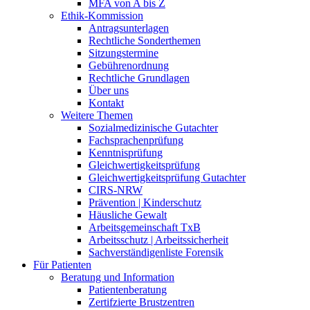
MFA von A bis Z
Ethik-Kommission
Antragsunterlagen
Rechtliche Sonderthemen
Sitzungstermine
Gebührenordnung
Rechtliche Grundlagen
Über uns
Kontakt
Weitere Themen
Sozialmedizinische Gutachter
Fachsprachenprüfung
Kenntnisprüfung
Gleichwertigkeitsprüfung
Gleichwertigkeitsprüfung Gutachter
CIRS-NRW
Prävention | Kinderschutz
Häusliche Gewalt
Arbeitsgemeinschaft TxB
Arbeitsschutz | Arbeitssicherheit
Sachverständigenliste Forensik
Für Patienten
Beratung und Information
Patientenberatung
Zertifzierte Brustzentren