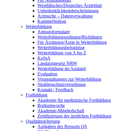
Für Neumitglieder
Westfälisches/Deutsches Ärzteblatt
Unbedenklichkeitsbescheinigung
Arztsuche – Datenverwaltung
Kammerbeitrag
Weiterbildung
Antragsformulare
Weiterbildungsordnung/Richtlinien
Für Ärztinnen/Ärzte in Weiterbildung
Weiterbildungsbefugnisse
Weiterbildung von A bis Z
KoStA
Landarztgesetz NRW
Weiterbildung im Ausland
Evaluation
Veranstaltungen zur Weiterbildung
Strahlenschutzverordnung
Kontakt | Feedback
Fortbildung
Akademie für medizinische Fortbildung
Borkumwoche
Akademie-Mitgliedschaft
Zertifizierung der ärztlichen Fortbildung
Qualitätssicherung
Aufgaben des Ressorts QS