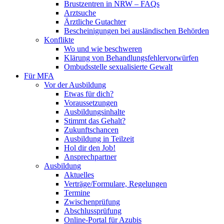
Brustzentren in NRW – FAQs
Arztsuche
Ärztliche Gutachter
Bescheinigungen bei ausländischen Behörden
Konflikte
Wo und wie beschweren
Klärung von Behandlungsfehlervorwürfen
Ombudsstelle sexualisierte Gewalt
Für MFA
Vor der Ausbildung
Etwas für dich?
Voraussetzungen
Ausbildungsinhalte
Stimmt das Gehalt?
Zukunftschancen
Ausbildung in Teilzeit
Hol dir den Job!
Ansprechpartner
Ausbildung
Aktuelles
Verträge/Formulare, Regelungen
Termine
Zwischenprüfung
Abschlussprüfung
Online-Portal für Azubis