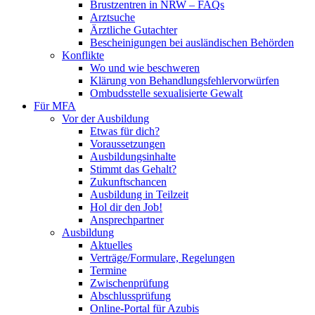
Brustzentren in NRW – FAQs
Arztsuche
Ärztliche Gutachter
Bescheinigungen bei ausländischen Behörden
Konflikte
Wo und wie beschweren
Klärung von Behandlungsfehlervorwürfen
Ombudsstelle sexualisierte Gewalt
Für MFA
Vor der Ausbildung
Etwas für dich?
Voraussetzungen
Ausbildungsinhalte
Stimmt das Gehalt?
Zukunftschancen
Ausbildung in Teilzeit
Hol dir den Job!
Ansprechpartner
Ausbildung
Aktuelles
Verträge/Formulare, Regelungen
Termine
Zwischenprüfung
Abschlussprüfung
Online-Portal für Azubis