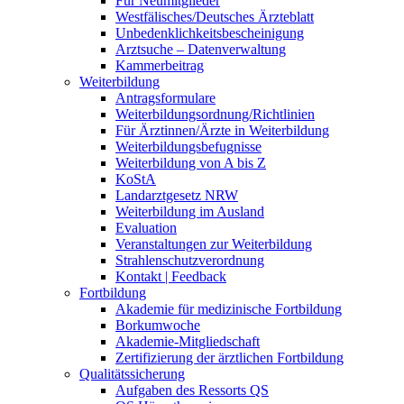
Für Neumitglieder
Westfälisches/Deutsches Ärzteblatt
Unbedenklichkeitsbescheinigung
Arztsuche – Datenverwaltung
Kammerbeitrag
Weiterbildung
Antragsformulare
Weiterbildungsordnung/Richtlinien
Für Ärztinnen/Ärzte in Weiterbildung
Weiterbildungsbefugnisse
Weiterbildung von A bis Z
KoStA
Landarztgesetz NRW
Weiterbildung im Ausland
Evaluation
Veranstaltungen zur Weiterbildung
Strahlenschutzverordnung
Kontakt | Feedback
Fortbildung
Akademie für medizinische Fortbildung
Borkumwoche
Akademie-Mitgliedschaft
Zertifizierung der ärztlichen Fortbildung
Qualitätssicherung
Aufgaben des Ressorts QS