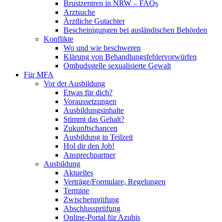
Brustzentren in NRW – FAQs
Arztsuche
Ärztliche Gutachter
Bescheinigungen bei ausländischen Behörden
Konflikte
Wo und wie beschweren
Klärung von Behandlungsfehlervorwürfen
Ombudsstelle sexualisierte Gewalt
Für MFA
Vor der Ausbildung
Etwas für dich?
Voraussetzungen
Ausbildungsinhalte
Stimmt das Gehalt?
Zukunftschancen
Ausbildung in Teilzeit
Hol dir den Job!
Ansprechpartner
Ausbildung
Aktuelles
Verträge/Formulare, Regelungen
Termine
Zwischenprüfung
Abschlussprüfung
Online-Portal für Azubis