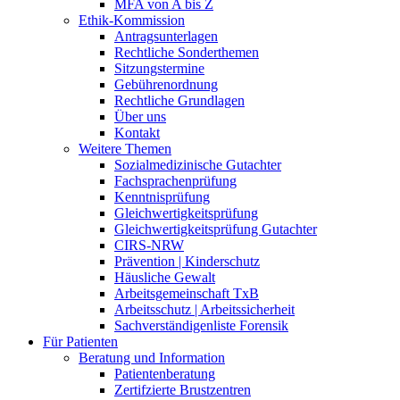
MFA von A bis Z
Ethik-Kommission
Antragsunterlagen
Rechtliche Sonderthemen
Sitzungstermine
Gebührenordnung
Rechtliche Grundlagen
Über uns
Kontakt
Weitere Themen
Sozialmedizinische Gutachter
Fachsprachenprüfung
Kenntnisprüfung
Gleichwertigkeitsprüfung
Gleichwertigkeitsprüfung Gutachter
CIRS-NRW
Prävention | Kinderschutz
Häusliche Gewalt
Arbeitsgemeinschaft TxB
Arbeitsschutz | Arbeitssicherheit
Sachverständigenliste Forensik
Für Patienten
Beratung und Information
Patientenberatung
Zertifzierte Brustzentren