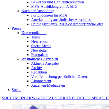
Bewerber und Berufsinteressenten
MFA-Ausbildung von A bis Z
Nach der Ausbildung
Fortbildungen für MFA
Anerkennung ausländischer Abschlüsse
Prüfungszeugnis | MFA-/Arzthelferinnen-Brief
Presse
Kommunikation
Team
Newsroom
Social Media
Newsletter
Fotogalerie
Westfälisches Ärzteblatt
Aktuelle Ausgabe
Archiv
Redaktion
Veröffentlichung persönlicher Daten
Abonnement
Anzeigen/Mediadaten
Suche
SUCHE
MEIN ÄKWL-PORTAL
KARRIERE
LEICHTE SPRACH