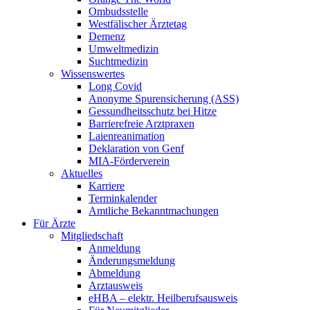
Ombudsstelle
Westfälischer Ärztetag
Demenz
Umweltmedizin
Suchtmedizin
Wissenswertes
Long Covid
Anonyme Spurensicherung (ASS)
Gessundheitsschutz bei Hitze
Barrierefreie Arztpraxen
Laienreanimation
Deklaration von Genf
MIA-Förderverein
Aktuelles
Karriere
Terminkalender
Amtliche Bekanntmachungen
Für Ärzte
Mitgliedschaft
Anmeldung
Änderungsmeldung
Abmeldung
Arztausweis
eHBA – elektr. Heilberufsausweis