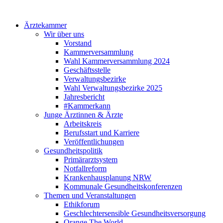
Ärztekammer
Wir über uns
Vorstand
Kammerversammlung
Wahl Kammerversammlung 2024
Geschäftsstelle
Verwaltungsbezirke
Wahl Verwaltungsbezirke 2025
Jahresbericht
#Kammerkann
Junge Ärztinnen & Ärzte
Arbeitskreis
Berufsstart und Karriere
Veröffentlichungen
Gesundheitspolitik
Primärarztsystem
Notfallreform
Krankenhausplanung NRW
Kommunale Gesundheitskonferenzen
Themen und Veranstaltungen
Ethikforum
Geschlechtersensible Gesundheitsversorgung
Orange The World