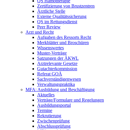
QS Hämotherapie
Zertifizierung von Brustzentren
Ärztliche Stelle
Externe Qualitätssicherung
QS im Rettungsdienst
Peer Review
Arzt und Recht
Aufgaben des Ressorts Recht
Merkblätter und Broschüren
Wissenswertes
Muster-Verträge
Satzungen der ÄKWL
Arztrelevante Gesetze
Gutachterkommission
Referat GOÄ
Sachverständigenwesen
Verwaltungspraktika
MFA: Ausbildung und Beschäftigung
Aktuelles
Verträge/Formulare und Regelungen
Ausbildungsportal
Termine
Rekrutierung
Zwischenprüfung
Abschlussprüfung