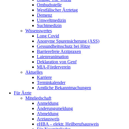
Ombudsstelle
Westfälischer Ärztetag
Demenz
Umweltmedizin
Suchtmedizin
Wissenswertes
Long Covid
Anonyme Spurensicherung (ASS)
Gessundheitsschutz bei Hitze
Barrierefreie Arztpraxen
Laienreanimation
Deklaration von Genf
MIA-Förderverein
Aktuelles
Karriere
Terminkalender
Amtliche Bekanntmachungen
Für Ärzte
Mitgliedschaft
Anmeldung
Änderungsmeldung
Abmeldung
Arztausweis
eHBA – elektr. Heilberufsausweis