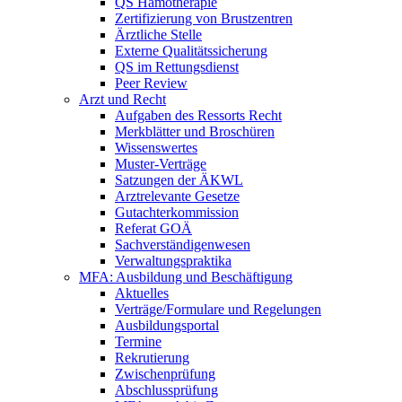
QS Hämotherapie
Zertifizierung von Brustzentren
Ärztliche Stelle
Externe Qualitätssicherung
QS im Rettungsdienst
Peer Review
Arzt und Recht
Aufgaben des Ressorts Recht
Merkblätter und Broschüren
Wissenswertes
Muster-Verträge
Satzungen der ÄKWL
Arztrelevante Gesetze
Gutachterkommission
Referat GOÄ
Sachverständigenwesen
Verwaltungspraktika
MFA: Ausbildung und Beschäftigung
Aktuelles
Verträge/Formulare und Regelungen
Ausbildungsportal
Termine
Rekrutierung
Zwischenprüfung
Abschlussprüfung