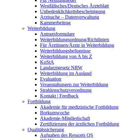
Für Neumitglieder
Westfälisches/Deutsches Ärzteblatt
Unbedenklichkeitsbescheinigung
Arztsuche – Datenverwaltung
Kammerbeitrag
Weiterbildung
Antragsformulare
Weiterbildungsordnung/Richtlinien
Für Ärztinnen/Ärzte in Weiterbildung
Weiterbildungsbefugnisse
Weiterbildung von A bis Z
KoStA
Landarztgesetz NRW
Weiterbildung im Ausland
Evaluation
Veranstaltungen zur Weiterbildung
Strahlenschutzverordnung
Kontakt | Feedback
Fortbildung
Akademie für medizinische Fortbildung
Borkumwoche
Akademie-Mitgliedschaft
Zertifizierung der ärztlichen Fortbildung
Qualitätssicherung
Aufgaben des Ressorts QS