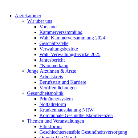
Ärztekammer
Wir über uns
Vorstand
Kammerversammlung
Wahl Kammerversammlung 2024
Geschäftsstelle
Verwaltungsbezirke
Wahl Verwaltungsbezirke 2025
Jahresbericht
#Kammerkann
Junge Ärztinnen & Ärzte
Arbeitskreis
Berufsstart und Karriere
Veröffentlichungen
Gesundheitspolitik
Primärarztsystem
Notfallreform
Krankenhausplanung NRW
Kommunale Gesundheitskonferenzen
Themen und Veranstaltungen
Ethikforum
Geschlechtersensible Gesundheitsversorgung
Orange The World