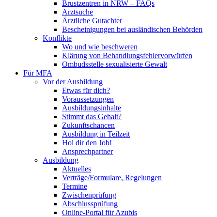
Brustzentren in NRW – FAQs
Arztsuche
Ärztliche Gutachter
Bescheinigungen bei ausländischen Behörden
Konflikte
Wo und wie beschweren
Klärung von Behandlungsfehlervorwürfen
Ombudsstelle sexualisierte Gewalt
Für MFA
Vor der Ausbildung
Etwas für dich?
Voraussetzungen
Ausbildungsinhalte
Stimmt das Gehalt?
Zukunftschancen
Ausbildung in Teilzeit
Hol dir den Job!
Ansprechpartner
Ausbildung
Aktuelles
Verträge/Formulare, Regelungen
Termine
Zwischenprüfung
Abschlussprüfung
Online-Portal für Azubis