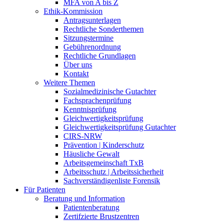
MFA von A bis Z
Ethik-Kommission
Antragsunterlagen
Rechtliche Sonderthemen
Sitzungstermine
Gebührenordnung
Rechtliche Grundlagen
Über uns
Kontakt
Weitere Themen
Sozialmedizinische Gutachter
Fachsprachenprüfung
Kenntnisprüfung
Gleichwertigkeitsprüfung
Gleichwertigkeitsprüfung Gutachter
CIRS-NRW
Prävention | Kinderschutz
Häusliche Gewalt
Arbeitsgemeinschaft TxB
Arbeitsschutz | Arbeitssicherheit
Sachverständigenliste Forensik
Für Patienten
Beratung und Information
Patientenberatung
Zertifzierte Brustzentren