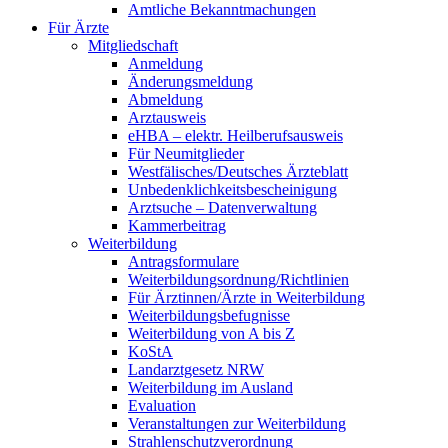
Amtliche Bekanntmachungen
Für Ärzte
Mitgliedschaft
Anmeldung
Änderungsmeldung
Abmeldung
Arztausweis
eHBA – elektr. Heilberufsausweis
Für Neumitglieder
Westfälisches/Deutsches Ärzteblatt
Unbedenklichkeitsbescheinigung
Arztsuche – Datenverwaltung
Kammerbeitrag
Weiterbildung
Antragsformulare
Weiterbildungsordnung/Richtlinien
Für Ärztinnen/Ärzte in Weiterbildung
Weiterbildungsbefugnisse
Weiterbildung von A bis Z
KoStA
Landarztgesetz NRW
Weiterbildung im Ausland
Evaluation
Veranstaltungen zur Weiterbildung
Strahlenschutzverordnung