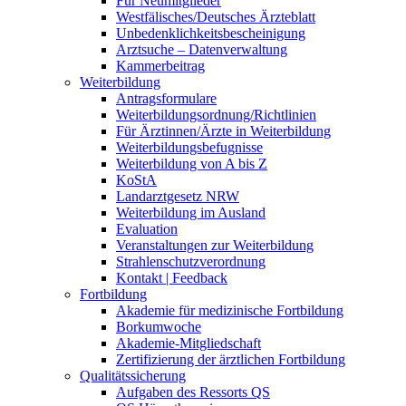
Für Neumitglieder
Westfälisches/Deutsches Ärzteblatt
Unbedenklichkeitsbescheinigung
Arztsuche – Datenverwaltung
Kammerbeitrag
Weiterbildung
Antragsformulare
Weiterbildungsordnung/Richtlinien
Für Ärztinnen/Ärzte in Weiterbildung
Weiterbildungsbefugnisse
Weiterbildung von A bis Z
KoStA
Landarztgesetz NRW
Weiterbildung im Ausland
Evaluation
Veranstaltungen zur Weiterbildung
Strahlenschutzverordnung
Kontakt | Feedback
Fortbildung
Akademie für medizinische Fortbildung
Borkumwoche
Akademie-Mitgliedschaft
Zertifizierung der ärztlichen Fortbildung
Qualitätssicherung
Aufgaben des Ressorts QS