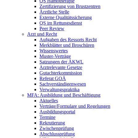
QS Hämotherapie
Zertifizierung von Brustzentren
Ärztliche Stelle
Externe Qualitätssicherung
QS im Rettungsdienst
Peer Review
Arzt und Recht
Aufgaben des Ressorts Recht
Merkblätter und Broschüren
Wissenswertes
Muster-Verträge
Satzungen der ÄKWL
Arztrelevante Gesetze
Gutachterkommission
Referat GOÄ
Sachverständigenwesen
Verwaltungspraktika
MFA: Ausbildung und Beschäftigung
Aktuelles
Verträge/Formulare und Regelungen
Ausbildungsportal
Termine
Rekrutierung
Zwischenprüfung
Abschlussprüfung