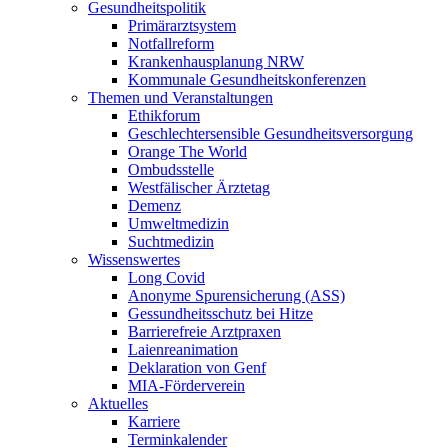
Gesundheitspolitik
Primärarztsystem
Notfallreform
Krankenhausplanung NRW
Kommunale Gesundheitskonferenzen
Themen und Veranstaltungen
Ethikforum
Geschlechtersensible Gesundheitsversorgung
Orange The World
Ombudsstelle
Westfälischer Ärztetag
Demenz
Umweltmedizin
Suchtmedizin
Wissenswertes
Long Covid
Anonyme Spurensicherung (ASS)
Gessundheitsschutz bei Hitze
Barrierefreie Arztpraxen
Laienreanimation
Deklaration von Genf
MIA-Förderverein
Aktuelles
Karriere
Terminkalender