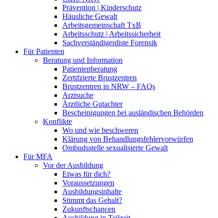
Prävention | Kinderschutz
Häusliche Gewalt
Arbeitsgemeinschaft TxB
Arbeitsschutz | Arbeitssicherheit
Sachverständigenliste Forensik
Für Patienten
Beratung und Information
Patientenberatung
Zertifzierte Brustzentren
Brustzentren in NRW – FAQs
Arztsuche
Ärztliche Gutachter
Bescheinigungen bei ausländischen Behörden
Konflikte
Wo und wie beschweren
Klärung von Behandlungsfehlervorwürfen
Ombudsstelle sexualisierte Gewalt
Für MFA
Vor der Ausbildung
Etwas für dich?
Voraussetzungen
Ausbildungsinhalte
Stimmt das Gehalt?
Zukunftschancen
Ausbildung in Teilzeit