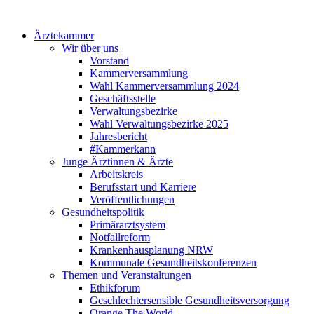
Ärztekammer
Wir über uns
Vorstand
Kammerversammlung
Wahl Kammerversammlung 2024
Geschäftsstelle
Verwaltungsbezirke
Wahl Verwaltungsbezirke 2025
Jahresbericht
#Kammerkann
Junge Ärztinnen & Ärzte
Arbeitskreis
Berufsstart und Karriere
Veröffentlichungen
Gesundheitspolitik
Primärarztsystem
Notfallreform
Krankenhausplanung NRW
Kommunale Gesundheitskonferenzen
Themen und Veranstaltungen
Ethikforum
Geschlechtersensible Gesundheitsversorgung
Orange The World