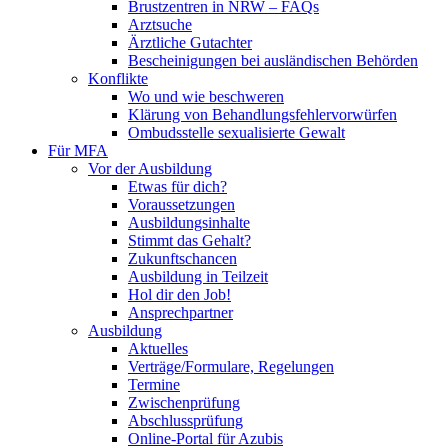
Brustzentren in NRW – FAQs
Arztsuche
Ärztliche Gutachter
Bescheinigungen bei ausländischen Behörden
Konflikte
Wo und wie beschweren
Klärung von Behandlungsfehlervorwürfen
Ombudsstelle sexualisierte Gewalt
Für MFA
Vor der Ausbildung
Etwas für dich?
Voraussetzungen
Ausbildungsinhalte
Stimmt das Gehalt?
Zukunftschancen
Ausbildung in Teilzeit
Hol dir den Job!
Ansprechpartner
Ausbildung
Aktuelles
Verträge/Formulare, Regelungen
Termine
Zwischenprüfung
Abschlussprüfung
Online-Portal für Azubis