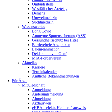
Ombudsstelle
Westfälischer Ärztetag
Demenz
Umweltmedizin
Suchtmedizin
Wissenswertes
Long Covid
Anonyme Spurensicherung (ASS)
Gessundheitsschutz bei Hitze
Barrierefreie Arztpraxen
Laienreanimation
Deklaration von Genf
MIA-Förderverein
Aktuelles
Karriere
Terminkalender
Amtliche Bekanntmachungen
Für Ärzte
Mitgliedschaft
Anmeldung
Änderungsmeldung
Abmeldung
Arztausweis
eHBA – elektr. Heilberufsausweis