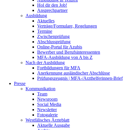
Hol dir den Job!
Ansprechpartner
Ausbildung
Aktuelles
Verträge/Formulare, Regelungen
Termine
Zwischenprüfung
Abschlussprüfung
Online-Portal für Azubis
Bewerber und Berufsinteressenten
MFA-Ausbildung von A bis Z
Nach der Ausbildung
Fortbildungen für MFA
Anerkennung ausländischer Abschlüsse
Prüfungszeugnis | MFA-/Arzthelferinnen-Brief
Presse
Kommunikation
Team
Newsroom
Social Media
Newsletter
Fotogalerie
Westfälisches Ärzteblatt
Aktuelle Ausgabe