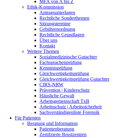
MFA von A bis Z
Ethik-Kommission
Antragsunterlagen
Rechtliche Sonderthemen
Sitzungstermine
Gebührenordnung
Rechtliche Grundlagen
Über uns
Kontakt
Weitere Themen
Sozialmedizinische Gutachter
Fachsprachenprüfung
Kenntnisprüfung
Gleichwertigkeitsprüfung
Gleichwertigkeitsprüfung Gutachter
CIRS-NRW
Prävention | Kinderschutz
Häusliche Gewalt
Arbeitsgemeinschaft TxB
Arbeitsschutz | Arbeitssicherheit
Sachverständigenliste Forensik
Für Patienten
Beratung und Information
Patientenberatung
Zertifzierte Brustzentren