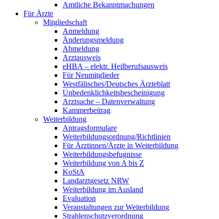
Amtliche Bekanntmachungen
Für Ärzte
Mitgliedschaft
Anmeldung
Änderungsmeldung
Abmeldung
Arztausweis
eHBA – elektr. Heilberufsausweis
Für Neumitglieder
Westfälisches/Deutsches Ärzteblatt
Unbedenklichkeitsbescheinigung
Arztsuche – Datenverwaltung
Kammerbeitrag
Weiterbildung
Antragsformulare
Weiterbildungsordnung/Richtlinien
Für Ärztinnen/Ärzte in Weiterbildung
Weiterbildungsbefugnisse
Weiterbildung von A bis Z
KoStA
Landarztgesetz NRW
Weiterbildung im Ausland
Evaluation
Veranstaltungen zur Weiterbildung
Strahlenschutzverordnung