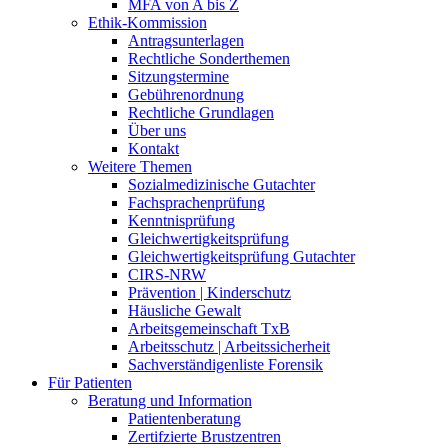
MFA von A bis Z
Ethik-Kommission
Antragsunterlagen
Rechtliche Sonderthemen
Sitzungstermine
Gebührenordnung
Rechtliche Grundlagen
Über uns
Kontakt
Weitere Themen
Sozialmedizinische Gutachter
Fachsprachenprüfung
Kenntnisprüfung
Gleichwertigkeitsprüfung
Gleichwertigkeitsprüfung Gutachter
CIRS-NRW
Prävention | Kinderschutz
Häusliche Gewalt
Arbeitsgemeinschaft TxB
Arbeitsschutz | Arbeitssicherheit
Sachverständigenliste Forensik
Für Patienten
Beratung und Information
Patientenberatung
Zertifzierte Brustzentren