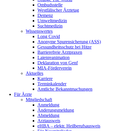
Ombudsstelle
Westfälischer Ärztetag
Demenz
Umweltmedizin
Suchtmedizin
Wissenswertes
Long Covid
Anonyme Spurensicherung (ASS)
Gessundheitsschutz bei Hitze
Barrierefreie Arztpraxen
Laienreanimation
Deklaration von Genf
MIA-Förderverein
Aktuelles
Karriere
Terminkalender
Amtliche Bekanntmachungen
Für Ärzte
Mitgliedschaft
Anmeldung
Änderungsmeldung
Abmeldung
Arztausweis
eHBA – elektr. Heilberufsausweis