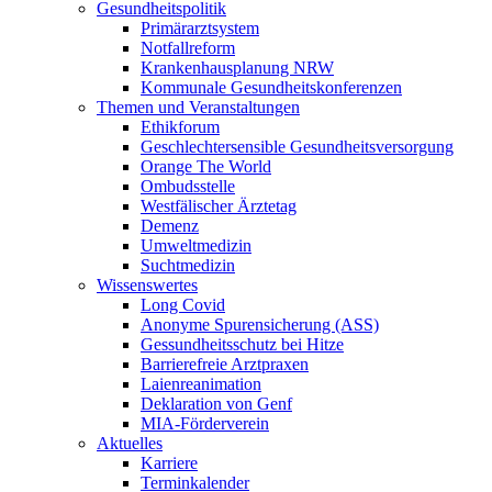
Gesundheitspolitik
Primärarztsystem
Notfallreform
Krankenhausplanung NRW
Kommunale Gesundheitskonferenzen
Themen und Veranstaltungen
Ethikforum
Geschlechtersensible Gesundheitsversorgung
Orange The World
Ombudsstelle
Westfälischer Ärztetag
Demenz
Umweltmedizin
Suchtmedizin
Wissenswertes
Long Covid
Anonyme Spurensicherung (ASS)
Gessundheitsschutz bei Hitze
Barrierefreie Arztpraxen
Laienreanimation
Deklaration von Genf
MIA-Förderverein
Aktuelles
Karriere
Terminkalender