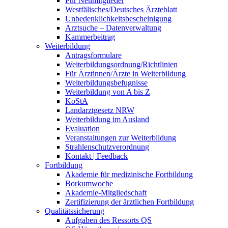
Für Neumitglieder
Westfälisches/Deutsches Ärzteblatt
Unbedenklichkeitsbescheinigung
Arztsuche – Datenverwaltung
Kammerbeitrag
Weiterbildung
Antragsformulare
Weiterbildungsordnung/Richtlinien
Für Ärztinnen/Ärzte in Weiterbildung
Weiterbildungsbefugnisse
Weiterbildung von A bis Z
KoStA
Landarztgesetz NRW
Weiterbildung im Ausland
Evaluation
Veranstaltungen zur Weiterbildung
Strahlenschutzverordnung
Kontakt | Feedback
Fortbildung
Akademie für medizinische Fortbildung
Borkumwoche
Akademie-Mitgliedschaft
Zertifizierung der ärztlichen Fortbildung
Qualitätssicherung
Aufgaben des Ressorts QS