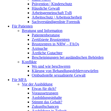
Prävention | Kinderschutz
Häusliche Gewalt
Arbeitsgemeinschaft TxB
Arbeitsschutz | Arbeitssicherheit
Sachverständigenliste Forensik
Für Patienten
Beratung und Information
Patientenberatung
Zertifzierte Brustzentren
Brustzentren in NRW – FAQs
Arztsuche
Ärztliche Gutachter
Bescheinigungen bei ausländischen Behörden
Konflikte
Wo und wie beschweren
Klärung von Behandlungsfehlervorwürfen
Ombudsstelle sexualisierte Gewalt
Für MFA
Vor der Ausbildung
Etwas für dich?
Voraussetzungen
Ausbildungsinhalte
Stimmt das Gehalt?
Zukunftschancen
Ausbildung in Teilzeit