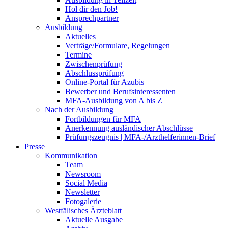
Hol dir den Job!
Ansprechpartner
Ausbildung
Aktuelles
Verträge/Formulare, Regelungen
Termine
Zwischenprüfung
Abschlussprüfung
Online-Portal für Azubis
Bewerber und Berufsinteressenten
MFA-Ausbildung von A bis Z
Nach der Ausbildung
Fortbildungen für MFA
Anerkennung ausländischer Abschlüsse
Prüfungszeugnis | MFA-/Arzthelferinnen-Brief
Presse
Kommunikation
Team
Newsroom
Social Media
Newsletter
Fotogalerie
Westfälisches Ärzteblatt
Aktuelle Ausgabe