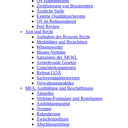
QS Hämotherapie
Zertifizierung von Brustzentren
Ärztliche Stelle
Externe Qualitätssicherung
QS im Rettungsdienst
Peer Review
Arzt und Recht
Aufgaben des Ressorts Recht
Merkblätter und Broschüren
Wissenswertes
Muster-Verträge
Satzungen der ÄKWL
Arztrelevante Gesetze
Gutachterkommission
Referat GOÄ
Sachverständigenwesen
Verwaltungspraktika
MFA: Ausbildung und Beschäftigung
Aktuelles
Verträge/Formulare und Regelungen
Ausbildungsportal
Termine
Rekrutierung
Zwischenprüfung
Abschlussprüfung