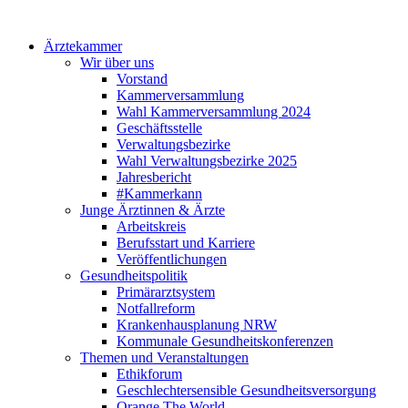
Ärztekammer
Wir über uns
Vorstand
Kammerversammlung
Wahl Kammerversammlung 2024
Geschäftsstelle
Verwaltungsbezirke
Wahl Verwaltungsbezirke 2025
Jahresbericht
#Kammerkann
Junge Ärztinnen & Ärzte
Arbeitskreis
Berufsstart und Karriere
Veröffentlichungen
Gesundheitspolitik
Primärarztsystem
Notfallreform
Krankenhausplanung NRW
Kommunale Gesundheitskonferenzen
Themen und Veranstaltungen
Ethikforum
Geschlechtersensible Gesundheitsversorgung
Orange The World