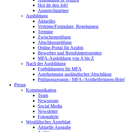
Hol dir den Job!
Ansprechpartner
Ausbildung
Aktuelles
Verträge/Formulare, Regelungen
Termine
Zwischenprüfung
Abschlussprüfung
Online-Portal für Azubis
Bewerber und Berufsinteressenten
MFA-Ausbildung von A bis Z
Nach der Ausbildung
Fortbildungen für MFA
Anerkennung ausländischer Abschlüsse
Prüfungszeugnis | MFA-/Arzthelferinnen-Brief
Presse
Kommunikation
Team
Newsroom
Social Media
Newsletter
Fotogalerie
Westfälisches Ärzteblatt
Aktuelle Ausgabe