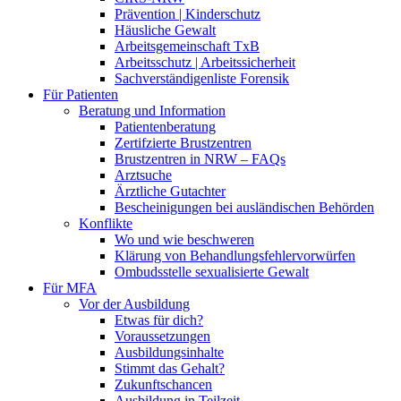
Prävention | Kinderschutz
Häusliche Gewalt
Arbeitsgemeinschaft TxB
Arbeitsschutz | Arbeitssicherheit
Sachverständigenliste Forensik
Für Patienten
Beratung und Information
Patientenberatung
Zertifzierte Brustzentren
Brustzentren in NRW – FAQs
Arztsuche
Ärztliche Gutachter
Bescheinigungen bei ausländischen Behörden
Konflikte
Wo und wie beschweren
Klärung von Behandlungsfehlervorwürfen
Ombudsstelle sexualisierte Gewalt
Für MFA
Vor der Ausbildung
Etwas für dich?
Voraussetzungen
Ausbildungsinhalte
Stimmt das Gehalt?
Zukunftschancen
Ausbildung in Teilzeit