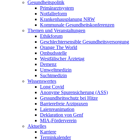
Gesundheitspolitik
Primärarztsystem
Notfallreform
Krankenhausplanung NRW
Kommunale Gesundheitskonferenzen
Themen und Veranstaltungen
Ethikforum
Geschlechtersensible Gesundheitsversorgung
Orange The World
Ombudsstelle
Westfälischer Ärztetag
Demenz
Umweltmedizin
Suchtmedizin
Wissenswertes
Long Covid
Anonyme Spurensicherung (ASS)
Gessundheitsschutz bei Hitze
Barrierefreie Arztpraxen
Laienreanimation
Deklaration von Genf
MIA-Förderverein
Aktuelles
Karriere
Terminkalender