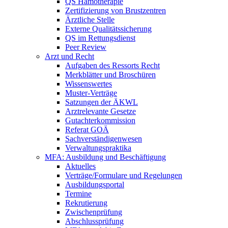
QS Hämotherapie
Zertifizierung von Brustzentren
Ärztliche Stelle
Externe Qualitätssicherung
QS im Rettungsdienst
Peer Review
Arzt und Recht
Aufgaben des Ressorts Recht
Merkblätter und Broschüren
Wissenswertes
Muster-Verträge
Satzungen der ÄKWL
Arztrelevante Gesetze
Gutachterkommission
Referat GOÄ
Sachverständigenwesen
Verwaltungspraktika
MFA: Ausbildung und Beschäftigung
Aktuelles
Verträge/Formulare und Regelungen
Ausbildungsportal
Termine
Rekrutierung
Zwischenprüfung
Abschlussprüfung