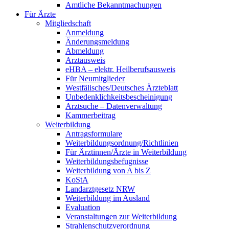
Amtliche Bekanntmachungen
Für Ärzte
Mitgliedschaft
Anmeldung
Änderungsmeldung
Abmeldung
Arztausweis
eHBA – elektr. Heilberufsausweis
Für Neumitglieder
Westfälisches/Deutsches Ärzteblatt
Unbedenklichkeitsbescheinigung
Arztsuche – Datenverwaltung
Kammerbeitrag
Weiterbildung
Antragsformulare
Weiterbildungsordnung/Richtlinien
Für Ärztinnen/Ärzte in Weiterbildung
Weiterbildungsbefugnisse
Weiterbildung von A bis Z
KoStA
Landarztgesetz NRW
Weiterbildung im Ausland
Evaluation
Veranstaltungen zur Weiterbildung
Strahlenschutzverordnung