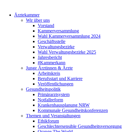
Ärztekammer
Wir über uns
Vorstand
Kammerversammlung
Wahl Kammerversammlung 2024
Geschäftsstelle
Verwaltungsbezirke
Wahl Verwaltungsbezirke 2025
Jahresbericht
#Kammerkann
Junge Ärztinnen & Ärzte
Arbeitskreis
Berufsstart und Karriere
Veröffentlichungen
Gesundheitspolitik
Primärarztsystem
Notfallreform
Krankenhausplanung NRW
Kommunale Gesundheitskonferenzen
Themen und Veranstaltungen
Ethikforum
Geschlechtersensible Gesundheitsversorgung
Orange The World