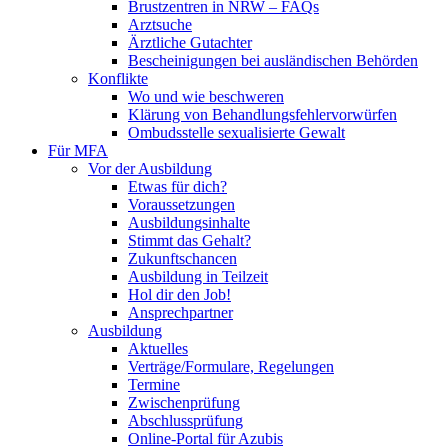
Brustzentren in NRW – FAQs
Arztsuche
Ärztliche Gutachter
Bescheinigungen bei ausländischen Behörden
Konflikte
Wo und wie beschweren
Klärung von Behandlungsfehlervorwürfen
Ombudsstelle sexualisierte Gewalt
Für MFA
Vor der Ausbildung
Etwas für dich?
Voraussetzungen
Ausbildungsinhalte
Stimmt das Gehalt?
Zukunftschancen
Ausbildung in Teilzeit
Hol dir den Job!
Ansprechpartner
Ausbildung
Aktuelles
Verträge/Formulare, Regelungen
Termine
Zwischenprüfung
Abschlussprüfung
Online-Portal für Azubis