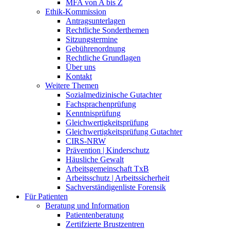
MFA von A bis Z
Ethik-Kommission
Antragsunterlagen
Rechtliche Sonderthemen
Sitzungstermine
Gebührenordnung
Rechtliche Grundlagen
Über uns
Kontakt
Weitere Themen
Sozialmedizinische Gutachter
Fachsprachenprüfung
Kenntnisprüfung
Gleichwertigkeitsprüfung
Gleichwertigkeitsprüfung Gutachter
CIRS-NRW
Prävention | Kinderschutz
Häusliche Gewalt
Arbeitsgemeinschaft TxB
Arbeitsschutz | Arbeitssicherheit
Sachverständigenliste Forensik
Für Patienten
Beratung und Information
Patientenberatung
Zertifzierte Brustzentren