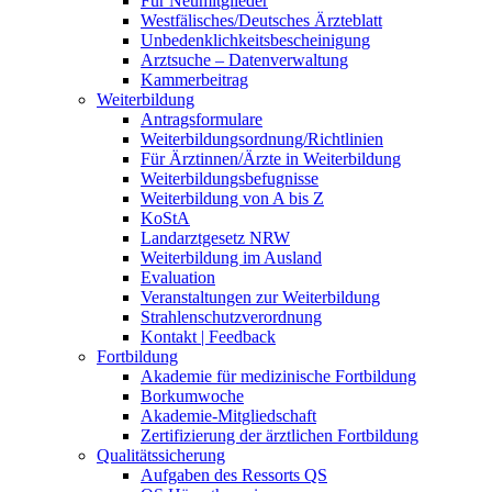
Für Neumitglieder
Westfälisches/Deutsches Ärzteblatt
Unbedenklichkeitsbescheinigung
Arztsuche – Datenverwaltung
Kammerbeitrag
Weiterbildung
Antragsformulare
Weiterbildungsordnung/Richtlinien
Für Ärztinnen/Ärzte in Weiterbildung
Weiterbildungsbefugnisse
Weiterbildung von A bis Z
KoStA
Landarztgesetz NRW
Weiterbildung im Ausland
Evaluation
Veranstaltungen zur Weiterbildung
Strahlenschutzverordnung
Kontakt | Feedback
Fortbildung
Akademie für medizinische Fortbildung
Borkumwoche
Akademie-Mitgliedschaft
Zertifizierung der ärztlichen Fortbildung
Qualitätssicherung
Aufgaben des Ressorts QS