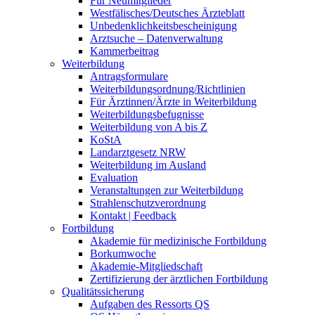
Für Neumitglieder
Westfälisches/Deutsches Ärzteblatt
Unbedenklichkeitsbescheinigung
Arztsuche – Datenverwaltung
Kammerbeitrag
Weiterbildung
Antragsformulare
Weiterbildungsordnung/Richtlinien
Für Ärztinnen/Ärzte in Weiterbildung
Weiterbildungsbefugnisse
Weiterbildung von A bis Z
KoStA
Landarztgesetz NRW
Weiterbildung im Ausland
Evaluation
Veranstaltungen zur Weiterbildung
Strahlenschutzverordnung
Kontakt | Feedback
Fortbildung
Akademie für medizinische Fortbildung
Borkumwoche
Akademie-Mitgliedschaft
Zertifizierung der ärztlichen Fortbildung
Qualitätssicherung
Aufgaben des Ressorts QS