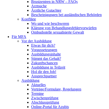
Brustzentren in NRW – FAQs
Arztsuche
Ärztliche Gutachter
Bescheinigungen bei ausländischen Behörden
Konflikte
Wo und wie beschweren
Klärung von Behandlungsfehlervorwürfen
Ombudsstelle sexualisierte Gewalt
Für MFA
Vor der Ausbildung
Etwas für dich?
Voraussetzungen
Ausbildungsinhalte
Stimmt das Gehalt?
Zukunftschancen
Ausbildung in Teilzeit
Hol dir den Job!
Ansprechpartner
Ausbildung
Aktuelles
Verträge/Formulare, Regelungen
Termine
Zwischenprüfung
Abschlussprüfung
Online-Portal für Azubis