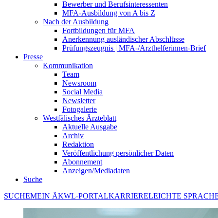
Bewerber und Berufsinteressenten
MFA-Ausbildung von A bis Z
Nach der Ausbildung
Fortbildungen für MFA
Anerkennung ausländischer Abschlüsse
Prüfungszeugnis | MFA-/Arzthelferinnen-Brief
Presse
Kommunikation
Team
Newsroom
Social Media
Newsletter
Fotogalerie
Westfälisches Ärzteblatt
Aktuelle Ausgabe
Archiv
Redaktion
Veröffentlichung persönlicher Daten
Abonnement
Anzeigen/Mediadaten
Suche
SUCHE
MEIN ÄKWL-PORTAL
KARRIERE
LEICHTE SPRACH