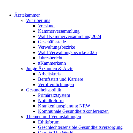
Ärztekammer
Wir über uns
Vorstand
Kammerversammlung
Wahl Kammerversammlung 2024
Geschäftsstelle
Verwaltungsbezirke
Wahl Verwaltungsbezirke 2025
Jahresbericht
#Kammerkann
Junge Ärztinnen & Ärzte
Arbeitskreis
Berufsstart und Karriere
Veröffentlichungen
Gesundheitspolitik
Primärarztsystem
Notfallreform
Krankenhausplanung NRW
Kommunale Gesundheitskonferenzen
Themen und Veranstaltungen
Ethikforum
Geschlechtersensible Gesundheitsversorgung
Orange The World