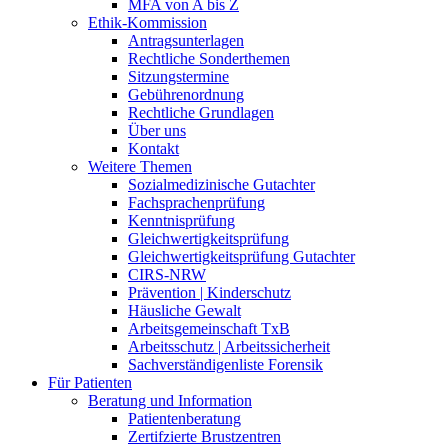
MFA von A bis Z
Ethik-Kommission
Antragsunterlagen
Rechtliche Sonderthemen
Sitzungstermine
Gebührenordnung
Rechtliche Grundlagen
Über uns
Kontakt
Weitere Themen
Sozialmedizinische Gutachter
Fachsprachenprüfung
Kenntnisprüfung
Gleichwertigkeitsprüfung
Gleichwertigkeitsprüfung Gutachter
CIRS-NRW
Prävention | Kinderschutz
Häusliche Gewalt
Arbeitsgemeinschaft TxB
Arbeitsschutz | Arbeitssicherheit
Sachverständigenliste Forensik
Für Patienten
Beratung und Information
Patientenberatung
Zertifzierte Brustzentren