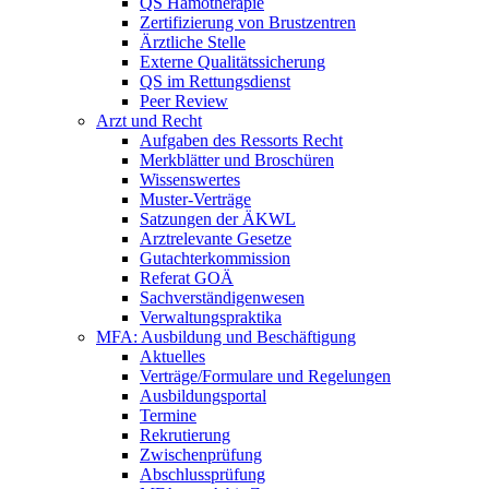
QS Hämotherapie
Zertifizierung von Brustzentren
Ärztliche Stelle
Externe Qualitätssicherung
QS im Rettungsdienst
Peer Review
Arzt und Recht
Aufgaben des Ressorts Recht
Merkblätter und Broschüren
Wissenswertes
Muster-Verträge
Satzungen der ÄKWL
Arztrelevante Gesetze
Gutachterkommission
Referat GOÄ
Sachverständigenwesen
Verwaltungspraktika
MFA: Ausbildung und Beschäftigung
Aktuelles
Verträge/Formulare und Regelungen
Ausbildungsportal
Termine
Rekrutierung
Zwischenprüfung
Abschlussprüfung