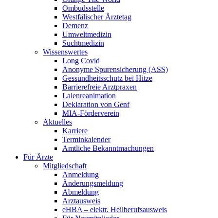
Ombudsstelle
Westfälischer Ärztetag
Demenz
Umweltmedizin
Suchtmedizin
Wissenswertes
Long Covid
Anonyme Spurensicherung (ASS)
Gessundheitsschutz bei Hitze
Barrierefreie Arztpraxen
Laienreanimation
Deklaration von Genf
MIA-Förderverein
Aktuelles
Karriere
Terminkalender
Amtliche Bekanntmachungen
Für Ärzte
Mitgliedschaft
Anmeldung
Änderungsmeldung
Abmeldung
Arztausweis
eHBA – elektr. Heilberufsausweis