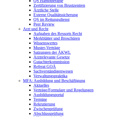
QS Hämotherapie
Zertifizierung von Brustzentren
Ärztliche Stelle
Externe Qualitätssicherung
QS im Rettungsdienst
Peer Review
Arzt und Recht
Aufgaben des Ressorts Recht
Merkblätter und Broschüren
Wissenswertes
Muster-Verträge
Satzungen der ÄKWL
Arztrelevante Gesetze
Gutachterkommission
Referat GOÄ
Sachverständigenwesen
Verwaltungspraktika
MFA: Ausbildung und Beschäftigung
Aktuelles
Verträge/Formulare und Regelungen
Ausbildungsportal
Termine
Rekrutierung
Zwischenprüfung
Abschlussprüfung