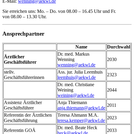
E-Mail:
wenning@aekwl.de
Sie erreichen uns: Mo. – Do. von 08.00 – 16.45 Uhr und Fr.
von 08.00 – 13.30 Uhr.
Ansprechpartner
Name
Durchwahl
Dr. med. Markus
Ärztlicher
Wenning
2030
Geschäftsführer
wenning@aekwl.de
stellv.
Ass. jur. Julia Leemhuis
2323
Geschäftsführerinnen
leemhuis@aekwl.de
Dr. med. Christiane
Weining
2044
weining@aekwl.de
Assistenz Ärztlicher
Anja Thiemann
2011
Geschäftsführer
anja.thiemann@aekwl.de
Referentin der Ärztlichen
Teresa Ahmann M.A.
2023
Geschäftsführung
teresa.kemper@aekwl.de
Dr. med. Beate Heck
Referentin GOÄ
2033
heck@aekwl.de