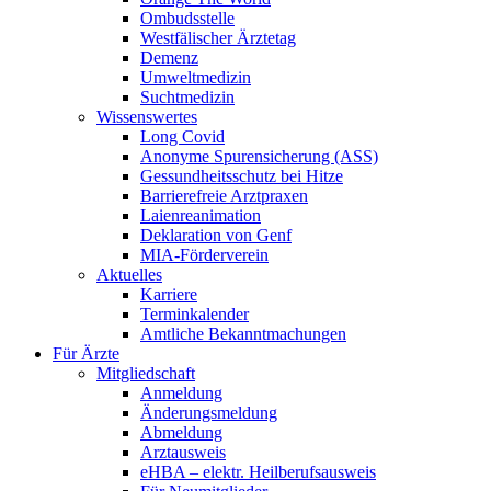
Ombudsstelle
Westfälischer Ärztetag
Demenz
Umweltmedizin
Suchtmedizin
Wissenswertes
Long Covid
Anonyme Spurensicherung (ASS)
Gessundheitsschutz bei Hitze
Barrierefreie Arztpraxen
Laienreanimation
Deklaration von Genf
MIA-Förderverein
Aktuelles
Karriere
Terminkalender
Amtliche Bekanntmachungen
Für Ärzte
Mitgliedschaft
Anmeldung
Änderungsmeldung
Abmeldung
Arztausweis
eHBA – elektr. Heilberufsausweis