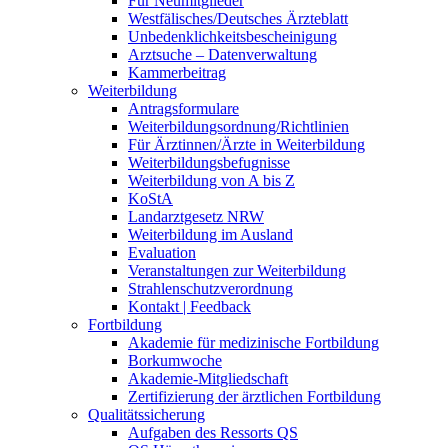
Für Neumitglieder
Westfälisches/Deutsches Ärzteblatt
Unbedenklichkeitsbescheinigung
Arztsuche – Datenverwaltung
Kammerbeitrag
Weiterbildung
Antragsformulare
Weiterbildungsordnung/Richtlinien
Für Ärztinnen/Ärzte in Weiterbildung
Weiterbildungsbefugnisse
Weiterbildung von A bis Z
KoStA
Landarztgesetz NRW
Weiterbildung im Ausland
Evaluation
Veranstaltungen zur Weiterbildung
Strahlenschutzverordnung
Kontakt | Feedback
Fortbildung
Akademie für medizinische Fortbildung
Borkumwoche
Akademie-Mitgliedschaft
Zertifizierung der ärztlichen Fortbildung
Qualitätssicherung
Aufgaben des Ressorts QS