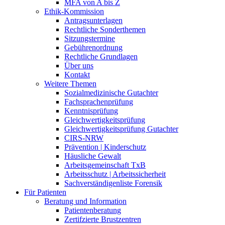
MFA von A bis Z
Ethik-Kommission
Antragsunterlagen
Rechtliche Sonderthemen
Sitzungstermine
Gebührenordnung
Rechtliche Grundlagen
Über uns
Kontakt
Weitere Themen
Sozialmedizinische Gutachter
Fachsprachenprüfung
Kenntnisprüfung
Gleichwertigkeitsprüfung
Gleichwertigkeitsprüfung Gutachter
CIRS-NRW
Prävention | Kinderschutz
Häusliche Gewalt
Arbeitsgemeinschaft TxB
Arbeitsschutz | Arbeitssicherheit
Sachverständigenliste Forensik
Für Patienten
Beratung und Information
Patientenberatung
Zertifzierte Brustzentren