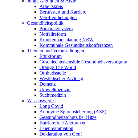
Junge Ärztinnen & Ärzte
Arbeitskreis
Berufsstart und Karriere
Veröffentlichungen
Gesundheitspolitik
Primärarztsystem
Notfallreform
Krankenhausplanung NRW
Kommunale Gesundheitskonferenzen
Themen und Veranstaltungen
Ethikforum
Geschlechtersensible Gesundheitsversorgung
Orange The World
Ombudsstelle
Westfälischer Ärztetag
Demenz
Umweltmedizin
Suchtmedizin
Wissenswertes
Long Covid
Anonyme Spurensicherung (ASS)
Gessundheitsschutz bei Hitze
Barrierefreie Arztpraxen
Laienreanimation
Deklaration von Genf