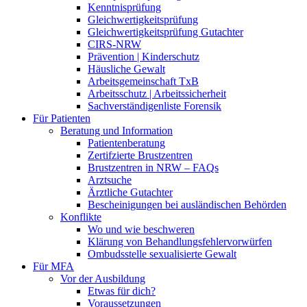
Kenntnisprüfung
Gleichwertigkeitsprüfung
Gleichwertigkeitsprüfung Gutachter
CIRS-NRW
Prävention | Kinderschutz
Häusliche Gewalt
Arbeitsgemeinschaft TxB
Arbeitsschutz | Arbeitssicherheit
Sachverständigenliste Forensik
Für Patienten
Beratung und Information
Patientenberatung
Zertifzierte Brustzentren
Brustzentren in NRW – FAQs
Arztsuche
Ärztliche Gutachter
Bescheinigungen bei ausländischen Behörden
Konflikte
Wo und wie beschweren
Klärung von Behandlungsfehlervorwürfen
Ombudsstelle sexualisierte Gewalt
Für MFA
Vor der Ausbildung
Etwas für dich?
Voraussetzungen