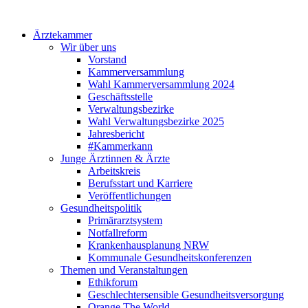
Ärztekammer
Wir über uns
Vorstand
Kammerversammlung
Wahl Kammerversammlung 2024
Geschäftsstelle
Verwaltungsbezirke
Wahl Verwaltungsbezirke 2025
Jahresbericht
#Kammerkann
Junge Ärztinnen & Ärzte
Arbeitskreis
Berufsstart und Karriere
Veröffentlichungen
Gesundheitspolitik
Primärarztsystem
Notfallreform
Krankenhausplanung NRW
Kommunale Gesundheitskonferenzen
Themen und Veranstaltungen
Ethikforum
Geschlechtersensible Gesundheitsversorgung
Orange The World